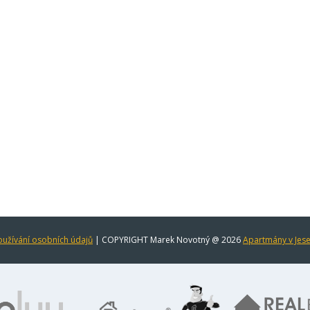
užívání osobních údajů
| COPYRIGHT Marek Novotný @ 2026
Apartmány v Jes