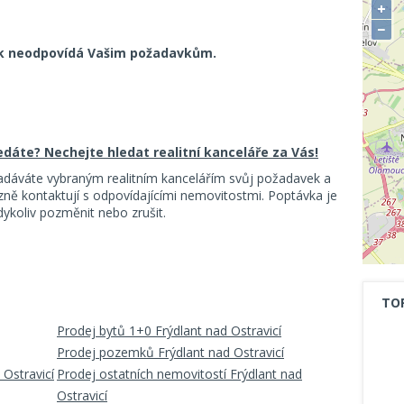
+
−
k neodpovídá Vašim požadavkům.
ledáte? Nechejte hledat realitní kanceláře za Vás!
adáváte vybraným realitním kancelářím svůj požadavek a
ě kontaktují s odpovídajícími nemovitostmi. Poptávka je
koliv pozměnit nebo zrušit.
TO
Prodej bytů 1+0 Frýdlant nad Ostravicí
Prodej pozemků Frýdlant nad Ostravicí
 Ostravicí
Prodej ostatních nemovitostí Frýdlant nad
Ostravicí