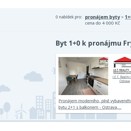
pronájem byty
1+
0 nabídek pro:
>
cena do 4 000 Kč
Byt 1+0 k pronájmu Fr
I.E.T. Reality s
Ostrava
Pronájem moderního, plně vybavené
bytu 2+1 s balkonem - Ostrava,…