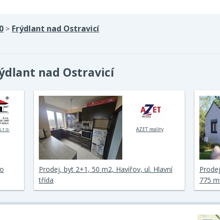
0
Frýdlant nad Ostravicí
>
ýdlant nad Ostravicí
.r.o.
AZET reality
ho
Prodej, byt 2+1, 50 m2, Havířov, ul. Hlavní
Prode
třída
775 m²