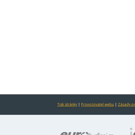
Tisk stránky
|
Provozovatel webu
|
Zásady po