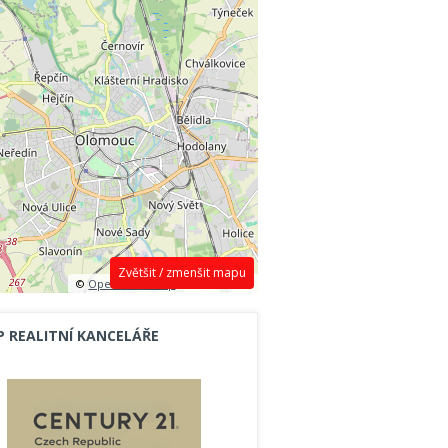
Zvětšit / zmenšit mapu
©
OpenStreetMap
contributors.
P REALITNÍ KANCELÁŘE