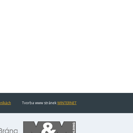
eníkách
Tvorba www stránek
WINTERNET