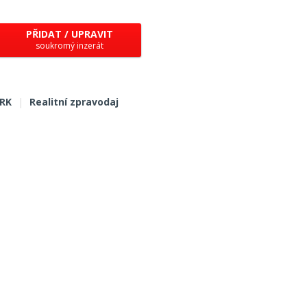
PŘIDAT / UPRAVIT
soukromý inzerát
 RK
|
Realitní zpravodaj