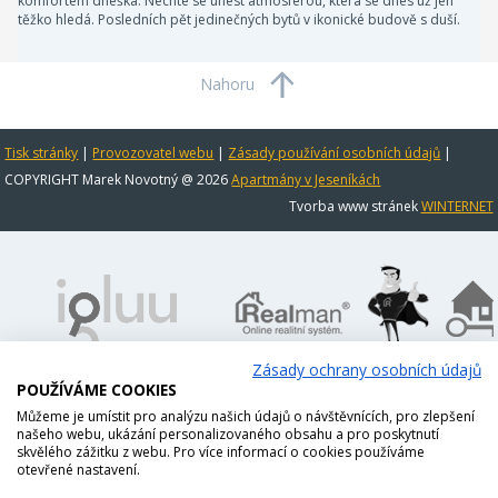
komfortem dneška. Nechte se unést atmosférou, která se dnes už jen
těžko hledá. Posledních pět jedinečných bytů v ikonické budově s duší.
Nahoru
Tisk stránky
|
Provozovatel webu
|
Zásady používání osobních údajů
|
COPYRIGHT Marek Novotný @ 2026
Apartmány v Jeseníkách
Tvorba www stránek
WINTERNET
Zásady ochrany osobních údajů
POUŽÍVÁME COOKIES
Můžeme je umístit pro analýzu našich údajů o návštěvnících, pro zlepšení
našeho webu, ukázání personalizovaného obsahu a pro poskytnutí
skvělého zážitku z webu. Pro více informací o cookies používáme
otevřené nastavení.