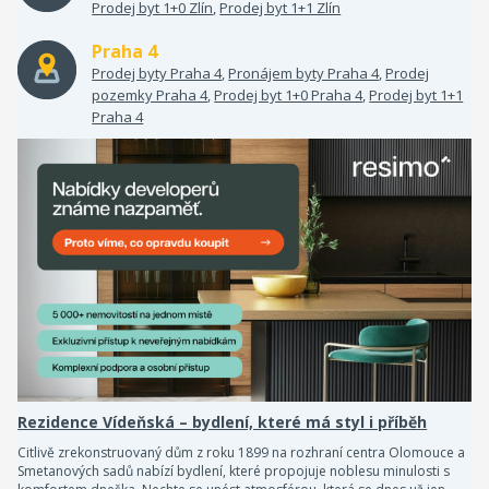
Prodej byt 1+0 Zlín
,
Prodej byt 1+1 Zlín
Praha 4
Prodej byty Praha 4
,
Pronájem byty Praha 4
,
Prodej
pozemky Praha 4
,
Prodej byt 1+0 Praha 4
,
Prodej byt 1+1
Praha 4
Rezidence Vídeňská – bydlení, které má styl i příběh
Citlivě zrekonstruovaný dům z roku 1899 na rozhraní centra Olomouce a
Smetanových sadů nabízí bydlení, které propojuje noblesu minulosti s