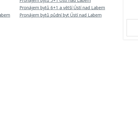
Pronájem bytů 5+1 Ústí nad Labem
Pronájem bytů 6+1 a větší Ústí nad Labem
Labem
Pronájem bytů půdní byt Ústí nad Labem