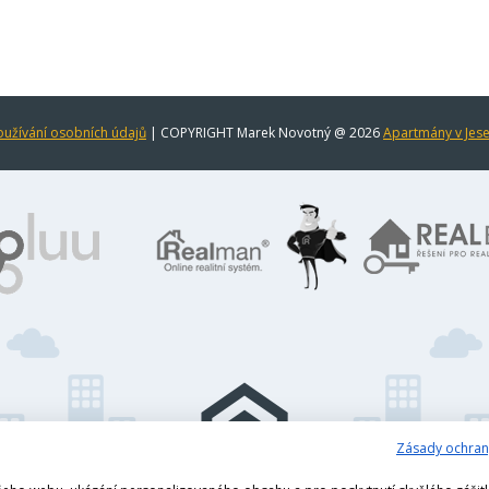
užívání osobních údajů
| COPYRIGHT Marek Novotný @ 2026
Apartmány v Jes
Zásady ochran