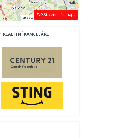
Zvětšit / zmenšit mapu
©
OpenStreetMap
contributors.
P REALITNÍ KANCELÁŘE