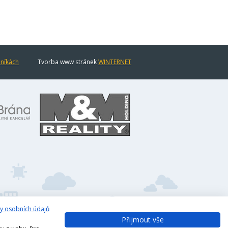
eníkách
Tvorba www stránek
WINTERNET
y osobních údajů
Přijmout vše