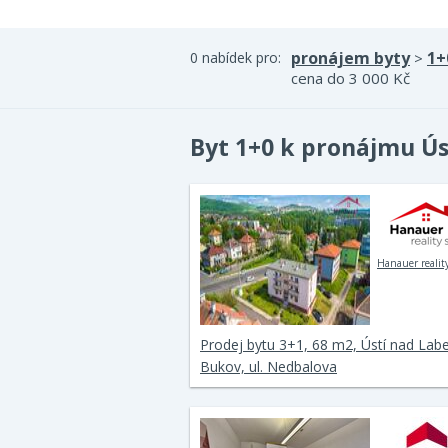
pronájem byty
1+
0 nabídek pro:
>
cena do 3 000 Kč
Byt 1+0 k pronájmu Ú
Hanauer reality
Prodej bytu 3+1, 68 m2, Ústí nad Lab
Bukov, ul. Nedbalova