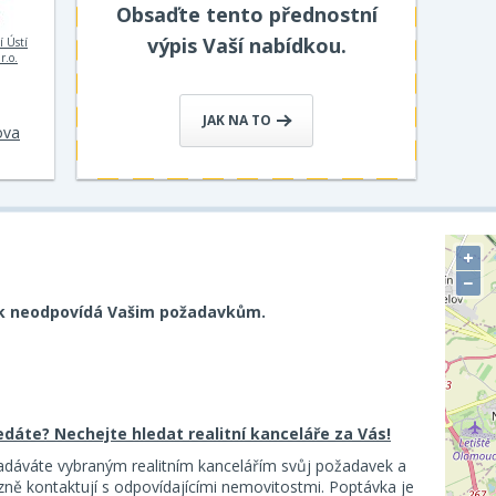
Obsaďte tento přednostní
výpis Vaší nabídkou.
í Ústí
r.o.
JAK NA TO
ova
+
−
k neodpovídá Vašim požadavkům.
ledáte? Nechejte hledat realitní kanceláře za Vás!
adáváte vybraným realitním kancelářím svůj požadavek a
ě kontaktují s odpovídajícími nemovitostmi. Poptávka je