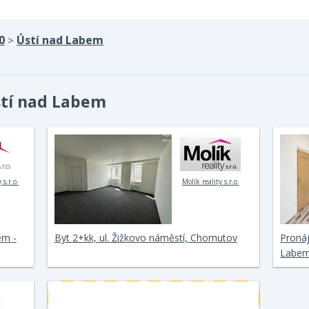
0
Ústí nad Labem
>
stí nad Labem
 s.r.o.
Molík reality s.r.o.
em -
Byt 2+kk, ul. Žižkovo náměstí, Chomutov
Pronáj
Labem,