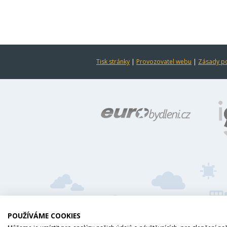
Tisk stránky
|
Provozovatel webu
|
Zásady po
POUŽÍVÁME COOKIES