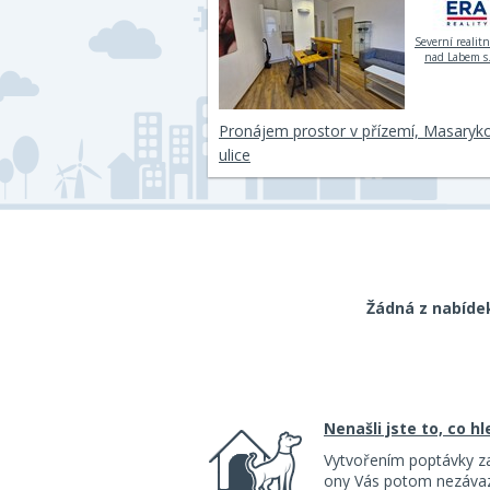
Severní realitn
nad Labem s.
Pronájem prostor v přízemí, Masaryk
ulice
Žádná z nabíde
Nenašli jste to, co h
Vytvořením poptávky z
ony Vás potom nezávazn