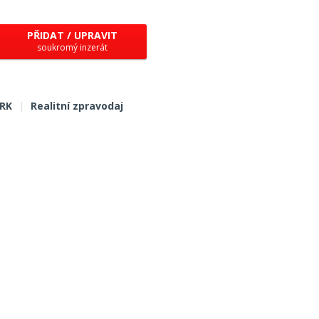
PŘIDAT / UPRAVIT
soukromý inzerát
 RK
|
Realitní zpravodaj