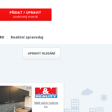
PŘIDAT / UPRAVIT
soukromý inzerát
 RK
|
Realitní zpravodaj
UPRAVIT HLEDÁNÍ
M&M reality holding
a.s.