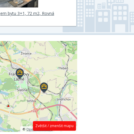
jem bytu 3+1, 72 m2, Rovná
Zvětšit / zmenšit mapu
©
OpenStreetMap
contributors.