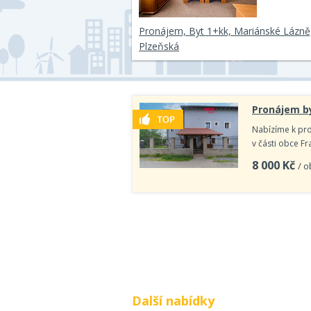
Pronájem, Byt 1+kk, Mariánské Lázně,
Plzeňská
Pronájem by
Nabízíme k pro
v části obce F
8 000
Kč
/ o
Další nabídky