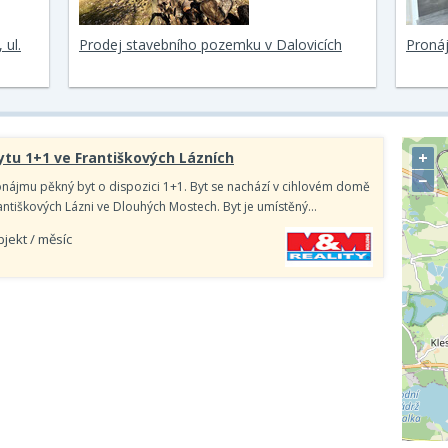
 ul.
Prodej stavebního pozemku v Dalovicích
Proná
+
tu 1+1 ve Františkových Lázních
−
nájmu pěkný byt o dispozici 1+1. Byt se nachází v cihlovém domě
rantiškových Lázni ve Dlouhých Mostech. Byt je umístěný…
bjekt / měsíc