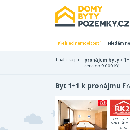
Přehled nemovitostí
|
Hledám ne
pronájem byty
1+
1 nabídka pro:
>
cena do 9 000 Kč
Byt 1+1 k pronájmu Fr
RK23 – REAL
KANCELÁŘ M
s.r.o.