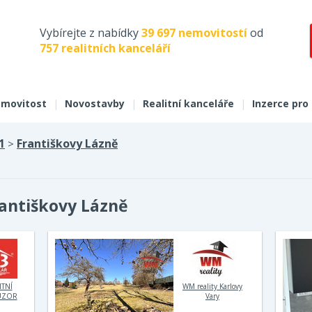
Vybírejte z nabídky
39 697 nemovitostí
od
757 realitních kanceláří
movitost
|
Novostavby
|
Realitní kanceláře
|
Inzerce pro
1
Františkovy Lázně
>
antiškovy Lázně
ITNÍ
WM reality Karlovy
UZOR
Vary