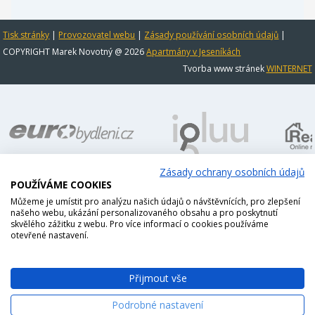
Tisk stránky
|
Provozovatel webu
|
Zásady používání osobních údajů
|
COPYRIGHT Marek Novotný @ 2026
Apartmány v Jeseníkách
Tvorba www stránek
WINTERNET
Zásady ochrany osobních údajů
POUŽÍVÁME COOKIES
Můžeme je umístit pro analýzu našich údajů o návštěvnících, pro zlepšení
našeho webu, ukázání personalizovaného obsahu a pro poskytnutí
skvělého zážitku z webu. Pro více informací o cookies používáme
otevřené nastavení.
Přijmout vše
Podrobné nastavení