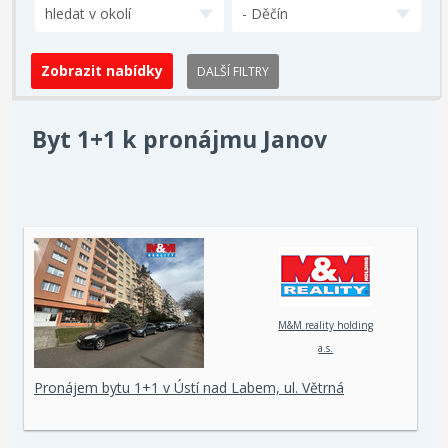
hledat v okolí
- Děčín
DALŠÍ FILTRY
Byt 1+1 k pronájmu Janov
M&M reality holding
a.s.
Pronájem bytu 1+1 v Ústí nad Labem, ul. Větrná