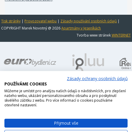
Tisk stránky
|
Provozovatel webu
|
Zásady používání osobních údajů
|
COPYRIGHT Marek Novotný @ 2026
Apartmány v Jeseníkách
Tvorba www stránek
WINTERNET
Zásady ochrany osobních údajů
POUŽÍVÁME COOKIES
Můžeme je umístit pro analýzu našich údajů o návštěvnících, pro zlepšení
našeho webu, ukázání personalizovaného obsahu a pro poskytnutí
skvělého zážitku z webu. Pro více informací o cookies používáme
otevřené nastavení.
Přijmout vše