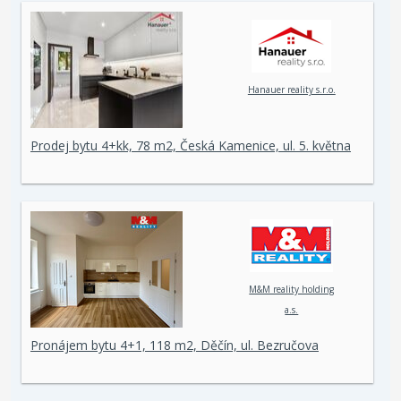
Hanauer reality s.r.o.
Prodej bytu 4+kk, 78 m2, Česká Kamenice, ul. 5. května
M&M reality holding
a.s.
Pronájem bytu 4+1, 118 m2, Děčín, ul. Bezručova