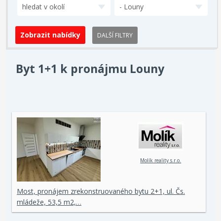
hledat v okolí
- Louny
DALŠÍ FILTRY
Byt 1+1 k pronájmu Louny
Molík reality s.r.o.
Most, pronájem zrekonstruovaného bytu 2+1, ul. Čs.
mládeže, 53,5 m2,…