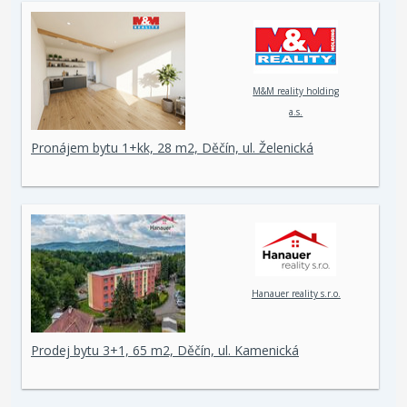
M&M reality holding
a.s.
Pronájem bytu 1+kk, 28 m2, Děčín, ul. Želenická
Hanauer reality s.r.o.
Prodej bytu 3+1, 65 m2, Děčín, ul. Kamenická