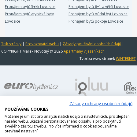
Pronájem bytů 5+kk Lovosice
Pronájem bytů 6+1 a větší Lovosice
Pronájem bytů atypické byty
Pronájem bytů půdní byt Lovosice
Lovosice
Pronájem bytů pokoje Lovosice
Tisk stránky
|
Provozovatel webu
|
Zásady používání osobních údajů
|
COPYRIGHT Marek Novotný @ 2026
Apartmány v Jeseníkách
Tvorba www stránek
WINTERNET
Zásady ochrany osobních údajů
POUŽÍVÁME COOKIES
Můžeme je umístit pro analýzu našich údajů o návštěvnících, pro zlepšení
našeho webu, ukázání personalizovaného obsahu a pro poskytnutí
skvělého zážitku z webu. Pro více informací o cookies používáme
otevřené nastavení.