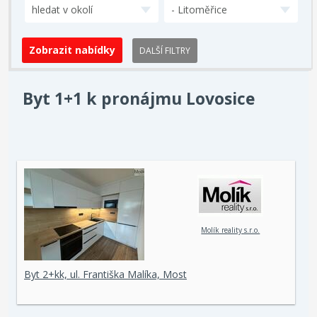
hledat v okolí
- Litoměřice
DALŠÍ FILTRY
Byt 1+1 k pronájmu Lovosice
Molík reality s.r.o.
Byt 2+kk, ul. Františka Malíka, Most