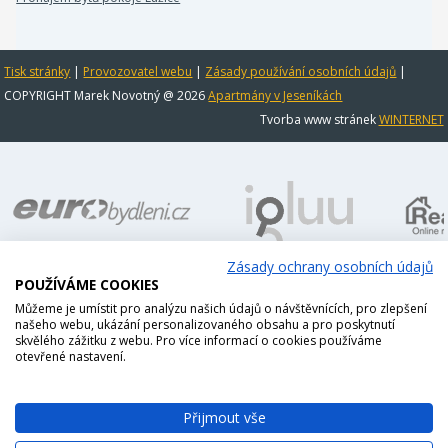
Tisk stránky
|
Provozovatel webu
|
Zásady používání osobních údajů
|
COPYRIGHT Marek Novotný @ 2026
Apartmány v Jeseníkách
Tvorba www stránek
WINTERNET
Zásady ochrany osobních údajů
POUŽÍVÁME COOKIES
Můžeme je umístit pro analýzu našich údajů o návštěvnících, pro zlepšení
našeho webu, ukázání personalizovaného obsahu a pro poskytnutí
skvělého zážitku z webu. Pro více informací o cookies používáme
otevřené nastavení.
Přijmout vše