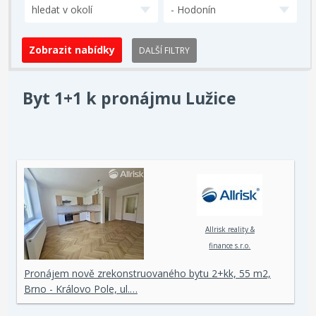
hledat v okolí
- Hodonín
DALŠÍ FILTRY
Byt 1+1 k pronájmu Lužice
Allrisk reality &
finance s.r.o.
Pronájem nově zrekonstruovaného bytu 2+kk, 55 m2,
Brno - Královo Pole, ul.…