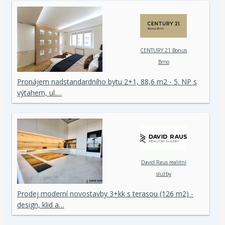
CENTURY 21 Bonus
Brno
Pronájem nadstandardního bytu 2+1, 88,6 m2 - 5. NP s
výtahem, ul.…
David Raus realitní
služby
Prodej moderní novostavby 3+kk s terasou (126 m2) -
design, klid a…