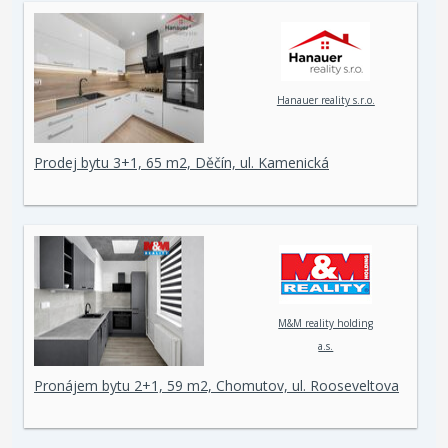
Hanauer reality s.r.o.
Prodej bytu 3+1, 65 m2, Děčín, ul. Kamenická
M&M reality holding
a.s.
Pronájem bytu 2+1, 59 m2, Chomutov, ul. Rooseveltova