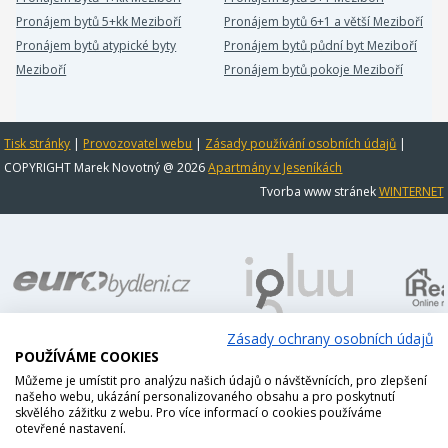
Pronájem bytů 5+kk Meziboří
Pronájem bytů 6+1 a větší Meziboří
Pronájem bytů atypické byty
Pronájem bytů půdní byt Meziboří
Meziboří
Pronájem bytů pokoje Meziboří
Tisk stránky
|
Provozovatel webu
|
Zásady používání osobních údajů
|
COPYRIGHT Marek Novotný @ 2026
Apartmány v Jeseníkách
Tvorba www stránek
WINTERNET
Zásady ochrany osobních údajů
POUŽÍVÁME COOKIES
Můžeme je umístit pro analýzu našich údajů o návštěvnících, pro zlepšení
našeho webu, ukázání personalizovaného obsahu a pro poskytnutí
skvělého zážitku z webu. Pro více informací o cookies používáme
otevřené nastavení.