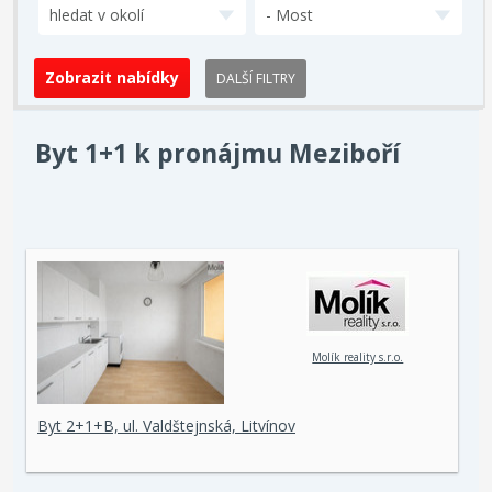
hledat v okolí
- Most
DALŠÍ FILTRY
Byt 1+1 k pronájmu Meziboří
Molík reality s.r.o.
Byt 2+1+B, ul. Valdštejnská, Litvínov