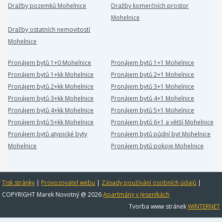
Dražby pozemků Mohelnice
Dražby komerčních prostor
Mohelnice
Dražby ostatních nemovitostí
Mohelnice
Pronájem bytů 1+0 Mohelnice
Pronájem bytů 1+1 Mohelnice
Pronájem bytů 1+kk Mohelnice
Pronájem bytů 2+1 Mohelnice
Pronájem bytů 2+kk Mohelnice
Pronájem bytů 3+1 Mohelnice
Pronájem bytů 3+kk Mohelnice
Pronájem bytů 4+1 Mohelnice
Pronájem bytů 4+kk Mohelnice
Pronájem bytů 5+1 Mohelnice
Pronájem bytů 5+kk Mohelnice
Pronájem bytů 6+1 a větší Mohelnice
Pronájem bytů atypické byty
Pronájem bytů půdní byt Mohelnice
Mohelnice
Pronájem bytů pokoje Mohelnice
Tisk stránky
|
Provozovatel webu
|
Zásady používání osobních údajů
|
COPYRIGHT Marek Novotný @ 2026
Apartmány v Jeseníkách
Tvorba www stránek
WINTERNET