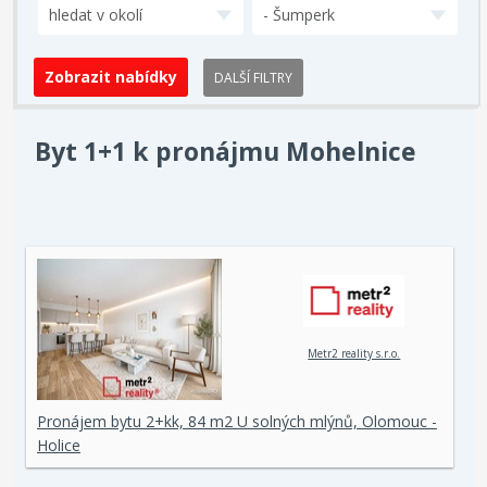
hledat v okolí
- Šumperk
DALŠÍ FILTRY
Byt 1+1 k pronájmu Mohelnice
Metr2 reality s.r.o.
Pronájem bytu 2+kk, 84 m2 U solných mlýnů, Olomouc -
Holice