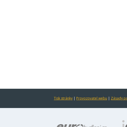
Tisk stránky
|
Provozovatel webu
|
Zásady po