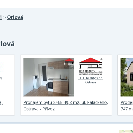
1
Orlová
>
rlová
ty
I.E.T. Reality s.r.o.
Ostrava
á,
Pronájem bytu 2+kk 49,8 m2, ul. Palackého,
Prode
Ostrava - Přívoz
747 m²