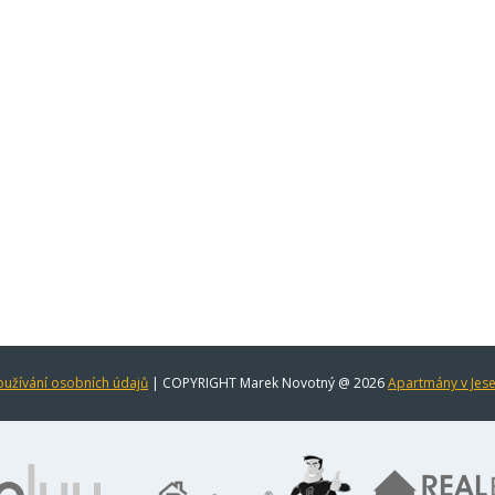
užívání osobních údajů
| COPYRIGHT Marek Novotný @ 2026
Apartmány v Jes