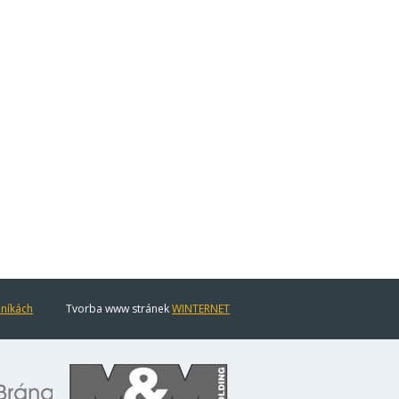
eníkách
Tvorba www stránek
WINTERNET