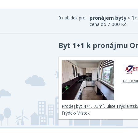
pronájem byty
1+
0 nabídek pro:
>
cena do 7 000 Kč
Byt 1+1 k pronájmu O
AZET reali
Prodej byt 4+1, 73m², ulice Frýdlantsk
Frýdek-Místek