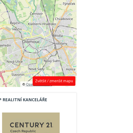
Zvětšit / zmenšit mapu
©
OpenStreetMap
contributors.
P REALITNÍ KANCELÁŘE