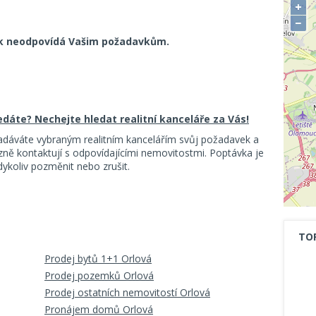
+
−
k neodpovídá Vašim požadavkům.
ledáte? Nechejte hledat realitní kanceláře za Vás!
adáváte vybraným realitním kancelářím svůj požadavek a
ě kontaktují s odpovídajícími nemovitostmi. Poptávka je
koliv pozměnit nebo zrušit.
TO
Prodej bytů 1+1 Orlová
Prodej pozemků Orlová
Prodej ostatních nemovitostí Orlová
Pronájem domů Orlová