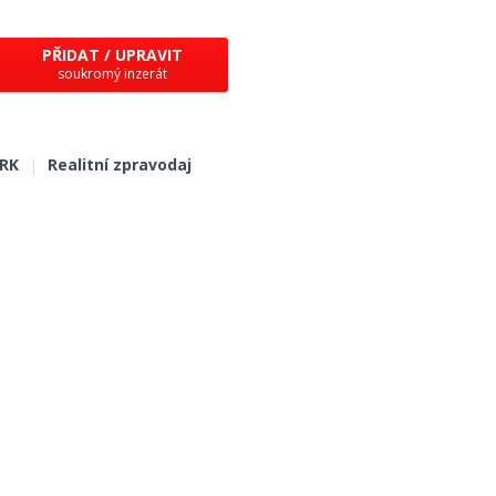
PŘIDAT / UPRAVIT
soukromý inzerát
 RK
|
Realitní zpravodaj