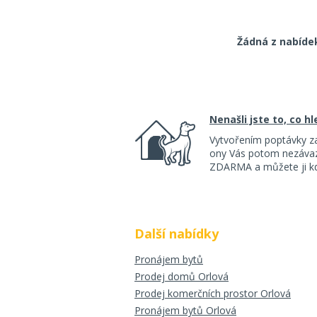
Žádná z nabíde
Nenašli jste to, co h
Vytvořením poptávky z
ony Vás potom nezávazn
ZDARMA a můžete ji kdy
Další nabídky
Pronájem bytů
Prodej domů Orlová
Prodej komerčních prostor Orlová
Pronájem bytů Orlová