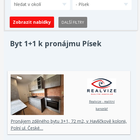
hledat v okolí
- Písek
DALŠÍ FILTRY
Byt 1+1 k pronájmu Písek
Realvize - realitní
kancelář
Pronájem zděného bytu 3+1, 72 m2, v Havlíčkově kolonii,
Polní ul. České…