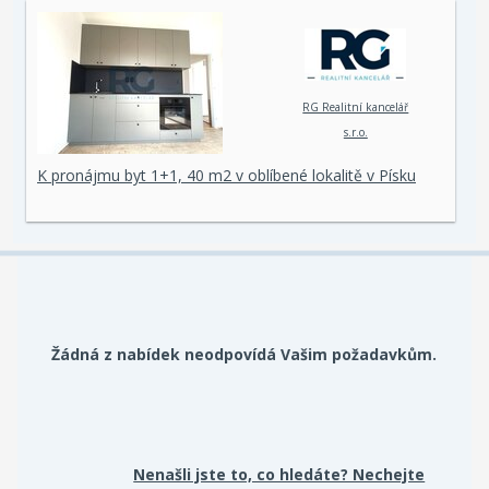
RG Realitní kancelář
s.r.o.
K pronájmu byt 1+1, 40 m2 v oblíbené lokalitě v Písku
Žádná z nabídek neodpovídá Vašim požadavkům.
Nenašli jste to, co hledáte? Nechejte