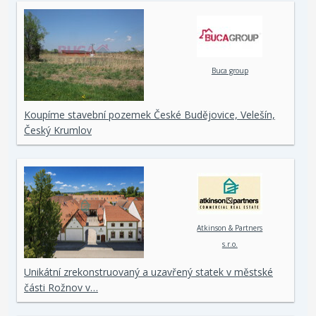
Buca group
Koupíme stavební pozemek České Budějovice, Velešín,
Český Krumlov
Atkinson & Partners
s.r.o.
Unikátní zrekonstruovaný a uzavřený statek v městské
části Rožnov v…