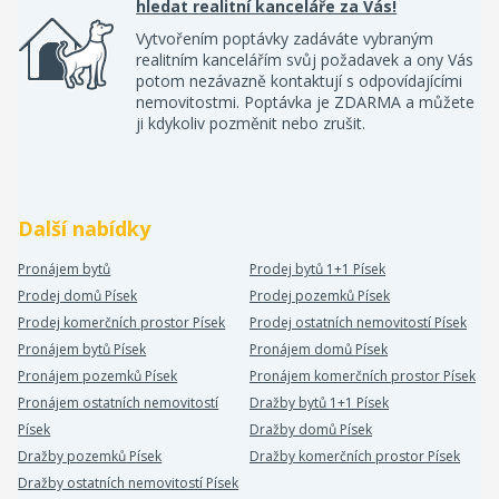
hledat realitní kanceláře za Vás!
Vytvořením poptávky zadáváte vybraným
realitním kancelářím svůj požadavek a ony Vás
potom nezávazně kontaktují s odpovídajícími
nemovitostmi. Poptávka je ZDARMA a můžete
ji kdykoliv pozměnit nebo zrušit.
Další nabídky
Pronájem bytů
Prodej bytů 1+1 Písek
Prodej domů Písek
Prodej pozemků Písek
Prodej komerčních prostor Písek
Prodej ostatních nemovitostí Písek
Pronájem bytů Písek
Pronájem domů Písek
Pronájem pozemků Písek
Pronájem komerčních prostor Písek
Pronájem ostatních nemovitostí
Dražby bytů 1+1 Písek
Písek
Dražby domů Písek
Dražby pozemků Písek
Dražby komerčních prostor Písek
Dražby ostatních nemovitostí Písek