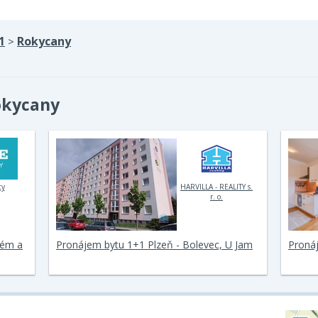
1
Rokycany
>
okycany
ty
HARVILLA - REALITY s.
r. o.
ném a
Pronájem bytu 1+1 Plzeň - Bolevec, U Jam
Pronáj