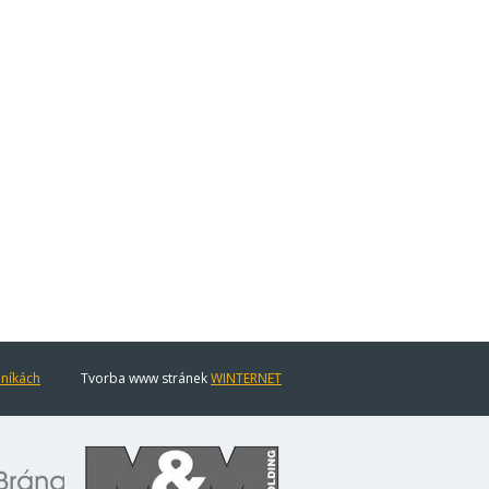
eníkách
Tvorba www stránek
WINTERNET