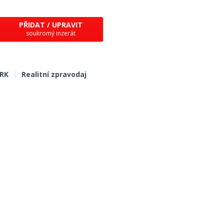
PŘIDAT / UPRAVIT
soukromý inzerát
 RK
|
Realitní zpravodaj