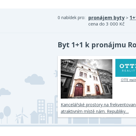
pronájem byty
1+
0 nabídek pro:
>
cena do 3 000 Kč
Byt 1+1 k pronájmu R
OTTE reali
Kancelářské prostory na frekventova
atraktivním místě nám. Republiky…