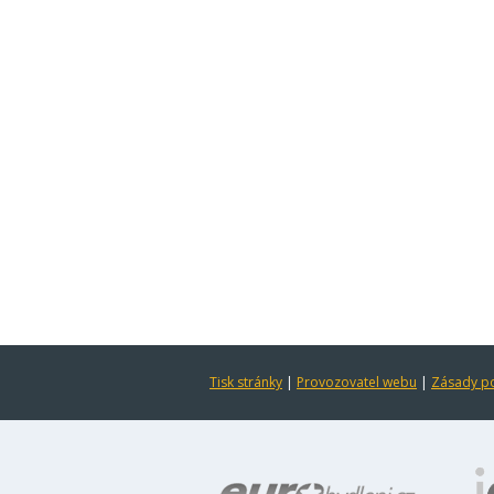
Tisk stránky
|
Provozovatel webu
|
Zásady po