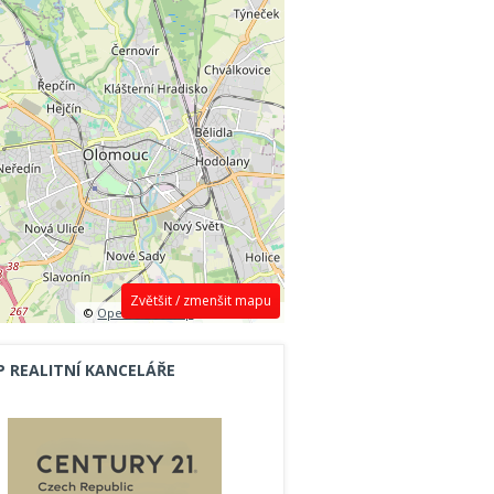
Zvětšit / zmenšit mapu
©
OpenStreetMap
contributors.
P REALITNÍ KANCELÁŘE