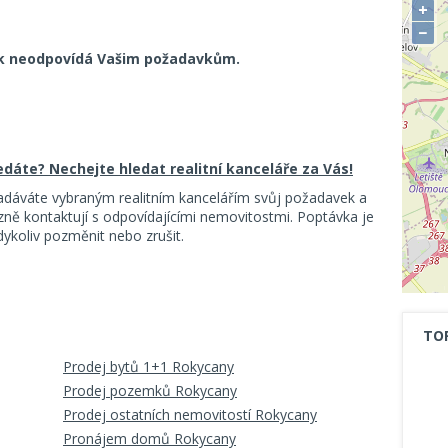
+
−
k neodpovídá Vašim požadavkům.
ledáte? Nechejte hledat realitní kanceláře za Vás!
adáváte vybraným realitním kancelářím svůj požadavek a
ě kontaktují s odpovídajícími nemovitostmi. Poptávka je
koliv pozměnit nebo zrušit.
TO
Prodej bytů 1+1 Rokycany
Prodej pozemků Rokycany
Prodej ostatních nemovitostí Rokycany
Pronájem domů Rokycany