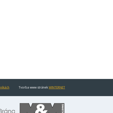
eníkách
Tvorba www stránek
WINTERNET