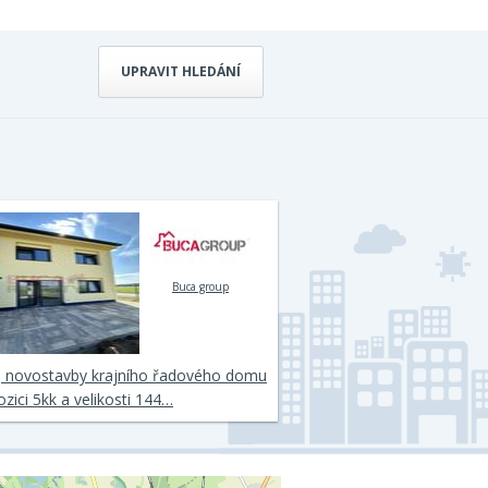
UPRAVIT HLEDÁNÍ
Buca group
j novostavby krajního řadového domu
ozici 5kk a velikosti 144…