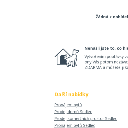
Žádná z nabíde
Nenašli jste to, co h
Vytvořením poptávky z
ony Vás potom nezávazn
ZDARMA a můžete ji kdy
Další nabídky
Pronájem bytů
Prodej domů Sedlec
Prodej komerčních prostor Sedlec
Pronájem bytů Sedlec