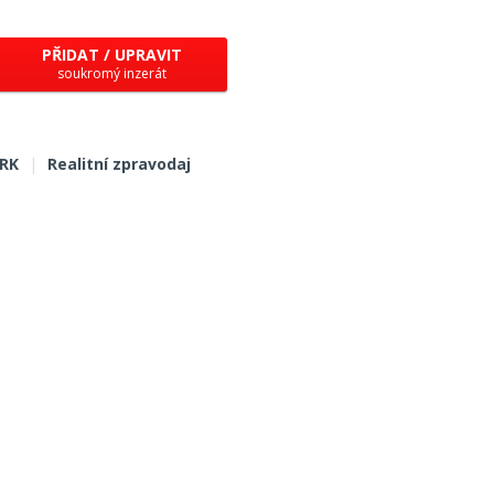
PŘIDAT / UPRAVIT
soukromý inzerát
 RK
|
Realitní zpravodaj