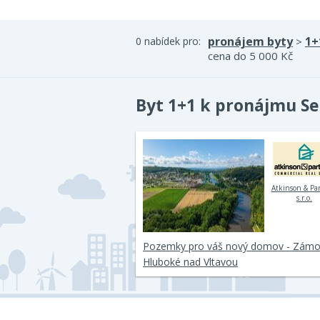
pronájem byty
1+
0 nabídek pro:
>
cena do 5 000 Kč
Byt 1+1 k pronájmu Se
Atkinson & Pa
s.r.o.
Pozemky pro váš nový domov - Zámos
Hluboké nad Vltavou