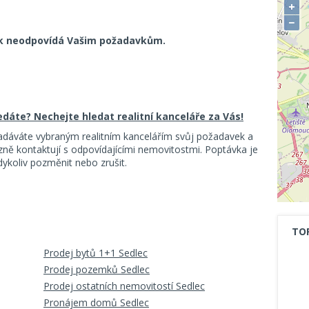
+
−
k neodpovídá Vašim požadavkům.
ledáte? Nechejte hledat realitní kanceláře za Vás!
adáváte vybraným realitním kancelářím svůj požadavek a
ě kontaktují s odpovídajícími nemovitostmi. Poptávka je
koliv pozměnit nebo zrušit.
TO
Prodej bytů 1+1 Sedlec
Prodej pozemků Sedlec
Prodej ostatních nemovitostí Sedlec
Pronájem domů Sedlec