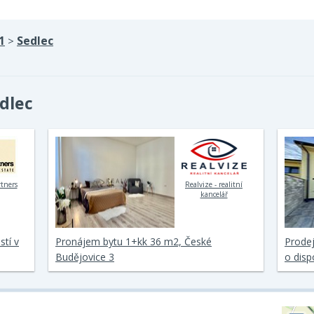
1
Sedlec
>
dlec
rtners
Realvize - realitní
kancelář
tí v
Pronájem bytu 1+kk 36 m2, České
Prode
Budějovice 3
o disp