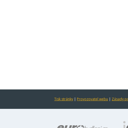
Tisk stránky
|
Provozovatel webu
|
Zásady po