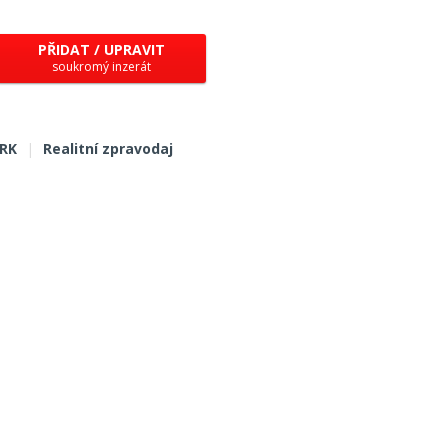
PŘIDAT / UPRAVIT
soukromý inzerát
 RK
|
Realitní zpravodaj