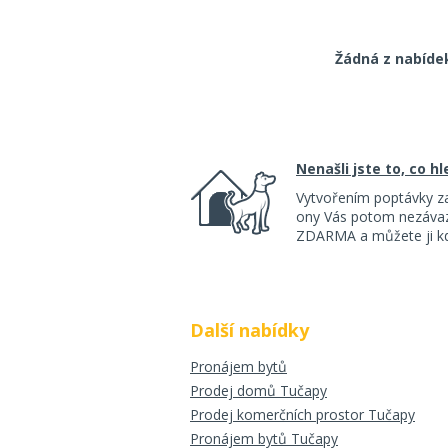
Žádná z nabíde
Nenašli jste to, co h
Vytvořením poptávky z
ony Vás potom nezávazn
ZDARMA a můžete ji kdy
Další nabídky
Pronájem bytů
Prodej domů Tučapy
Prodej komerčních prostor Tučapy
Pronájem bytů Tučapy