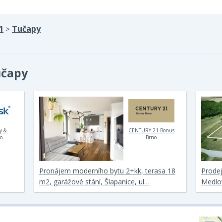
1
Tučapy
>
učapy
ty &
CENTURY 21 Bonus
o.
Brno
Pronájem moderního bytu 2+kk, terasa 18
Prodej
m2, garážové stání, Šlapanice, ul…
Medlo