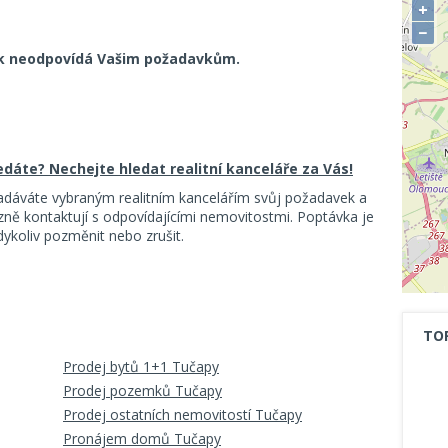
+
−
k neodpovídá Vašim požadavkům.
ledáte? Nechejte hledat realitní kanceláře za Vás!
adáváte vybraným realitním kancelářím svůj požadavek a
ě kontaktují s odpovídajícími nemovitostmi. Poptávka je
koliv pozměnit nebo zrušit.
TO
Prodej bytů 1+1 Tučapy
Prodej pozemků Tučapy
Prodej ostatních nemovitostí Tučapy
Pronájem domů Tučapy