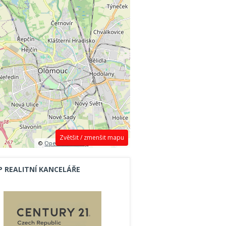
Zvětšit / zmenšit mapu
©
OpenStreetMap
contributors.
P REALITNÍ KANCELÁŘE