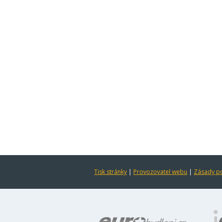
Tisk stránky
|
Provozovatel webu
|
Zásady po