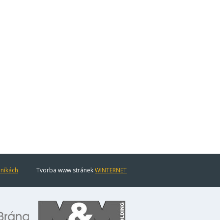
eníkách
Tvorba www stránek
WINTERNET