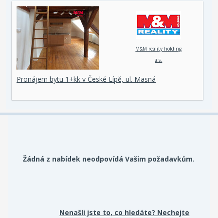
M&M reality holding
a.s.
Pronájem bytu 1+kk v České Lípě, ul. Masná
Žádná z nabídek neodpovídá Vašim požadavkům.
Nenašli jste to, co hledáte? Nechejte