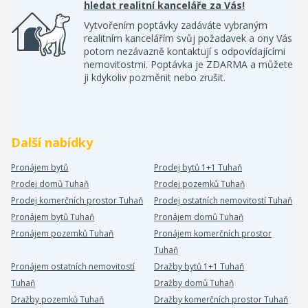
hledat realitní kanceláře za Vás!
Vytvořením poptávky zadáváte vybraným
realitním kancelářím svůj požadavek a ony Vás
potom nezávazně kontaktují s odpovídajícími
nemovitostmi. Poptávka je ZDARMA a můžete
ji kdykoliv pozměnit nebo zrušit.
Další nabídky
Pronájem bytů
Prodej bytů 1+1 Tuhaň
Prodej domů Tuhaň
Prodej pozemků Tuhaň
Prodej komerčních prostor Tuhaň
Prodej ostatních nemovitostí Tuhaň
Pronájem bytů Tuhaň
Pronájem domů Tuhaň
Pronájem pozemků Tuhaň
Pronájem komerčních prostor
Tuhaň
Pronájem ostatních nemovitostí
Dražby bytů 1+1 Tuhaň
Tuhaň
Dražby domů Tuhaň
Dražby pozemků Tuhaň
Dražby komerčních prostor Tuhaň