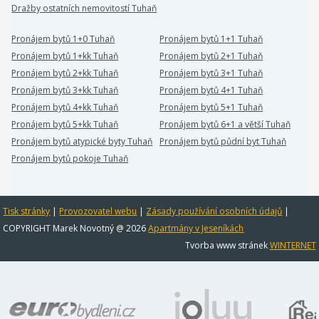
Dražby ostatních nemovitostí Tuhaň
Pronájem bytů 1+0 Tuhaň
Pronájem bytů 1+1 Tuhaň
Pronájem bytů 1+kk Tuhaň
Pronájem bytů 2+1 Tuhaň
Pronájem bytů 2+kk Tuhaň
Pronájem bytů 3+1 Tuhaň
Pronájem bytů 3+kk Tuhaň
Pronájem bytů 4+1 Tuhaň
Pronájem bytů 4+kk Tuhaň
Pronájem bytů 5+1 Tuhaň
Pronájem bytů 5+kk Tuhaň
Pronájem bytů 6+1 a větší Tuhaň
Pronájem bytů atypické byty Tuhaň
Pronájem bytů půdní byt Tuhaň
Pronájem bytů pokoje Tuhaň
Tisk stránky
|
Provozovatel webu
|
Zásady používání osobních údajů
|
COPYRIGHT Marek Novotný @ 2026
Apartmány v Jeseníkách
Tvorba www stránek
WINTERNET