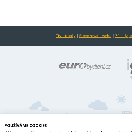
Tisk stránky
|
Provozovatel webu
|
Zásady po
POUŽÍVÁME COOKIES