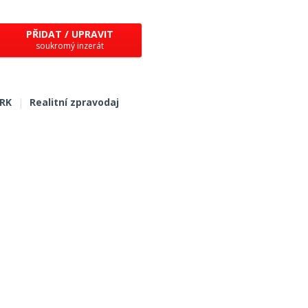
PŘIDAT / UPRAVIT
soukromý inzerát
 RK
|
Realitní zpravodaj