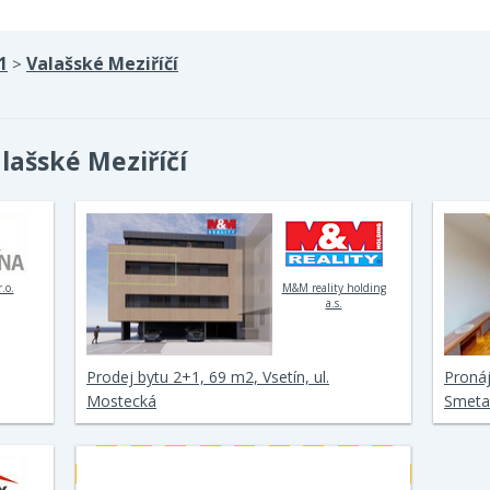
1
Valašské Meziříčí
>
lašské Meziříčí
.o.
M&M reality holding
a.s.
Prodej bytu 2+1, 69 m2, Vsetín, ul.
Proná
Mostecká
Smeta