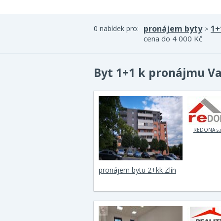
pronájem byty
1+
0 nabídek pro:
>
cena do 4 000 Kč
Byt 1+1 k pronájmu Va
REDONA s.r
pronájem bytu 2+kk Zlín