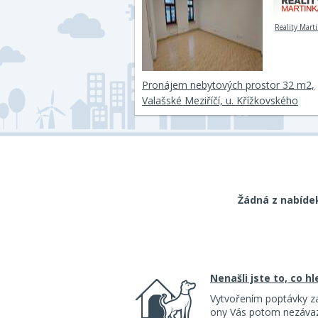
Reality Mart
Pronájem nebytových prostor 32 m2,
Valašské Meziříčí, u. Křížkovského
Žádná z nabíde
Nenašli jste to, co h
Vytvořením poptávky z
ony Vás potom nezávazn