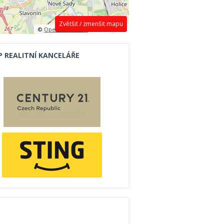
Zvětšit / zmenšit mapu
©
OpenStreetMap
contributors.
P REALITNÍ KANCELÁŘE