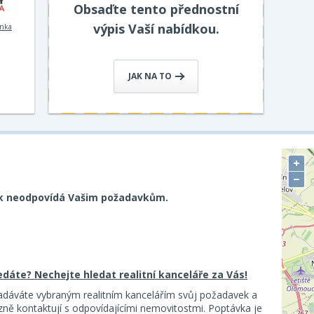
Obsaďte tento přednostní
výpis Vaší nabídkou.
inka
JAK NA TO
+
−
k neodpovídá Vašim požadavkům.
ledáte? Nechejte hledat realitní kanceláře za Vás!
adáváte vybraným realitním kancelářím svůj požadavek a
ě kontaktují s odpovídajícími nemovitostmi. Poptávka je