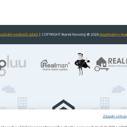
užívání osobních údajů
| COPYRIGHT Marek Novotný @ 2026
Apartmány v Jes
Zásady ochran