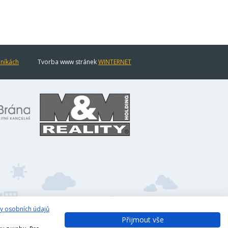
eníkách
Tvorba www stránek
WINTERNET
y osobních údajů
Přijmout vše