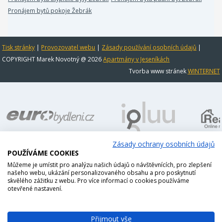
Pronájem bytů pokoje Žebrák
Tisk stránky
|
Provozovatel webu
|
Zásady používání osobních údajů
|
COPYRIGHT Marek Novotný @ 2026
Apartmány v Jeseníkách
Tvorba www stránek
WINTERNET
Zásady ochrany osobních údajů
POUŽÍVÁME COOKIES
Můžeme je umístit pro analýzu našich údajů o návštěvnících, pro zlepšení
našeho webu, ukázání personalizovaného obsahu a pro poskytnutí
skvělého zážitku z webu. Pro více informací o cookies používáme
otevřené nastavení.
Přijmout vše