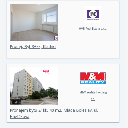
HVB Real Estate s.r.o.
Prodej, Byt 3+kk, Kladno
M&M reality holding
a.s.
Pronájem bytu 2+kk, 40 m2, Mladá Boleslav, ul.
Havlíčkova