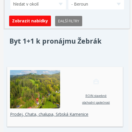
hledat v okolí
- Beroun
DALŠÍ FILTRY
Byt 1+1 k pronájmu Žebrák
ROIN stavebně
obchodní společnost
spol. s r. o.
Prodej, Chata, chalupa, Srbská Kamenice