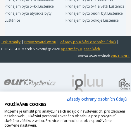
Pronájem bytů 5+kk Luštěnice
Pronájem bytů 6+1 a větší Luštěnice
Pronájem bytů atypické byty
Pronájem bytů půdní byt Luštěnice
Luštěnice
Pronájem bytů pokoje Luštěnice
Tisk stránky
|
Provozovatel webu
|
Zásady používání osobních údajů
|
COPYRIGHT Marek Novotný @ 2026
Apartmány v Jeseníkách
Tvorba www stránek
WINTERNET
Zásady ochrany osobních údajů
POUŽÍVÁME COOKIES
Můžeme je umístit pro analýzu našich údajů o návštěvnících, pro zlepšení
našeho webu, ukázání personalizovaného obsahu a pro poskytnutí
skvělého zážitku z webu. Pro více informací o cookies používáme
otevřené nastavení.