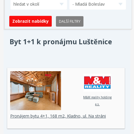
hledat v okolí
- Mladá Boleslav
DALŠÍ FILTRY
Byt 1+1 k pronájmu Luštěnice
M&M reality holding
a.s.
Pronájem bytu 4+1, 168 m2, Kladno, ul. Na stráni