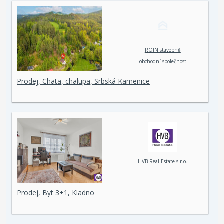
ROIN stavebně
obchodní společnost
spol. s r. o.
Prodej, Chata, chalupa, Srbská Kamenice
HVB Real Estate s.r.o.
Prodej, Byt 3+1, Kladno