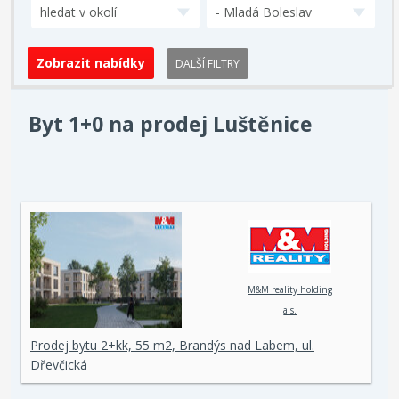
hledat v okolí
- Mladá Boleslav
DALŠÍ FILTRY
Byt 1+0 na prodej Luštěnice
M&M reality holding
a.s.
Prodej bytu 2+kk, 55 m2, Brandýs nad Labem, ul.
Dřevčická