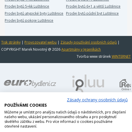
Prodej bytů 5+kk Luštěnice
Prodej bytů 6+1 a větší Luštěnice
Prodej bytů atypické byty Luštěnice
Prodej bytů půdní byt Luštěnice
Prodej bytů pokoje Luštěnice
Tisk stránky
|
Provozovatel webu
|
Zásady používání osobních údajů
|
COPYRIGHT Marek Novotný @ 2026
Apartmány v Jeseníkách
Tvorba www stránek
WINTERNET
Zásady ochrany osobních údajů
POUŽÍVÁME COOKIES
Můžeme je umístit pro analýzu našich údajů o návštěvnících, pro zlepšení
našeho webu, ukázání personalizovaného obsahu a pro poskytnutí
skvělého zážitku z webu. Pro více informací o cookies používáme
otevřené nastavení.