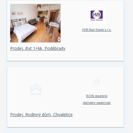
HVB Real Estate s.r.o.
Prodej, Byt 1+kk, Poděbrady
ROIN stavebně
obchodní společnost
spol. s r. o.
Prodej, Rodinný dům, Chvaletice