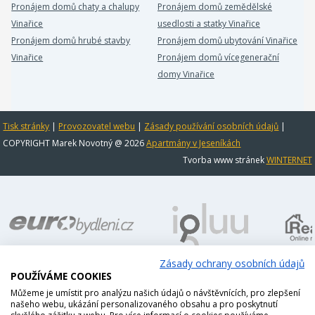
Pronájem domů chaty a chalupy
Pronájem domů zemědělské
Vinařice
usedlosti a statky Vinařice
Pronájem domů hrubé stavby
Pronájem domů ubytování Vinařice
Vinařice
Pronájem domů vícegenerační
domy Vinařice
Tisk stránky
|
Provozovatel webu
|
Zásady používání osobních údajů
|
COPYRIGHT Marek Novotný @ 2026
Apartmány v Jeseníkách
Tvorba www stránek
WINTERNET
Zásady ochrany osobních údajů
POUŽÍVÁME COOKIES
Můžeme je umístit pro analýzu našich údajů o návštěvnících, pro zlepšení
našeho webu, ukázání personalizovaného obsahu a pro poskytnutí