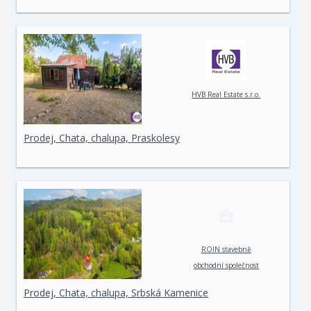
HVB Real Estate s.r.o.
Prodej, Chata, chalupa, Praskolesy
ROIN stavebně
obchodní společnost
spol. s r. o.
Prodej, Chata, chalupa, Srbská Kamenice