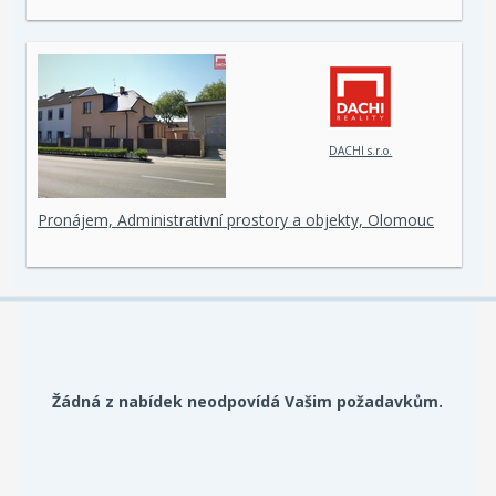
DACHI s.r.o.
Pronájem, Administrativní prostory a objekty, Olomouc
Žádná z nabídek neodpovídá Vašim požadavkům.