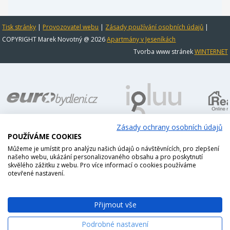
Tisk stránky
|
Provozovatel webu
|
Zásady používání osobních údajů
|
COPYRIGHT Marek Novotný @ 2026
Apartmány v Jeseníkách
Tvorba www stránek
WINTERNET
Zásady ochrany osobních údajů
POUŽÍVÁME COOKIES
Můžeme je umístit pro analýzu našich údajů o návštěvnících, pro zlepšení
našeho webu, ukázání personalizovaného obsahu a pro poskytnutí
skvělého zážitku z webu. Pro více informací o cookies používáme
otevřené nastavení.
Přijmout vše
Podrobné nastavení