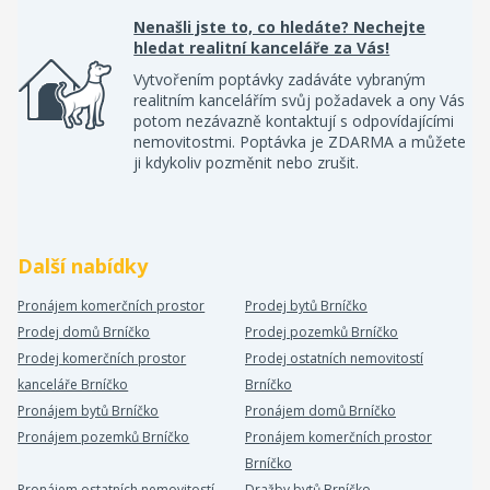
Nenašli jste to, co hledáte? Nechejte
hledat realitní kanceláře za Vás!
Vytvořením poptávky zadáváte vybraným
realitním kancelářím svůj požadavek a ony Vás
potom nezávazně kontaktují s odpovídajícími
nemovitostmi. Poptávka je ZDARMA a můžete
ji kdykoliv pozměnit nebo zrušit.
Další nabídky
Pronájem komerčních prostor
Prodej bytů Brníčko
Prodej domů Brníčko
Prodej pozemků Brníčko
Prodej komerčních prostor
Prodej ostatních nemovitostí
kanceláře Brníčko
Brníčko
Pronájem bytů Brníčko
Pronájem domů Brníčko
Pronájem pozemků Brníčko
Pronájem komerčních prostor
Brníčko
Pronájem ostatních nemovitostí
Dražby bytů Brníčko