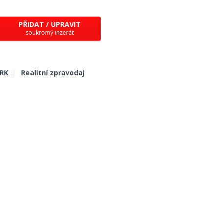
PŘIDAT / UPRAVIT
soukromý inzerát
 RK
|
Realitní zpravodaj