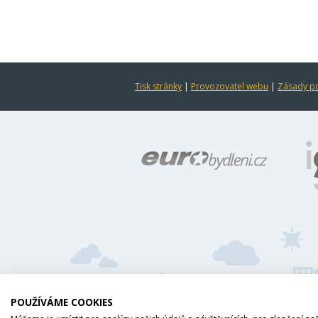
Tisk stránky
|
Provozovatel webu
|
Zásady po
POUŽÍVÁME COOKIES