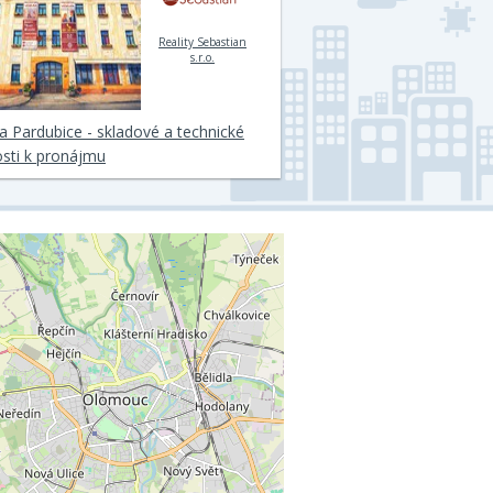
Reality Sebastian
s.r.o.
a Pardubice - skladové a technické
sti k pronájmu