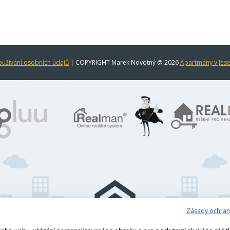
užívání osobních údajů
| COPYRIGHT Marek Novotný @ 2026
Apartmány v Jes
Zásady ochran