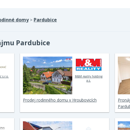
odinné domy
Pardubice
>
ájmu Pardubice
 s.r.o.
M&M reality holding
a.s.
Prodej rodinného domu v Hroubovicích
Proná
Pardub