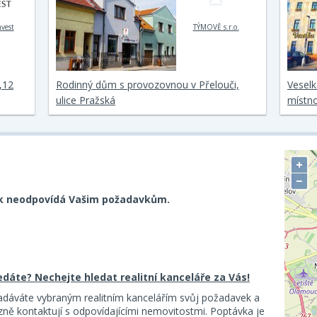
vest
TÝMOVĚ s.r.o.
,12
Rodinný dům s provozovnou v Přelouči,
Veselk
ulice Pražská
místno
+
−
k neodpovídá Vašim požadavkům.
ledáte? Nechejte hledat realitní kanceláře za Vás!
adáváte vybraným realitním kancelářím svůj požadavek a
ě kontaktují s odpovídajícími nemovitostmi. Poptávka je