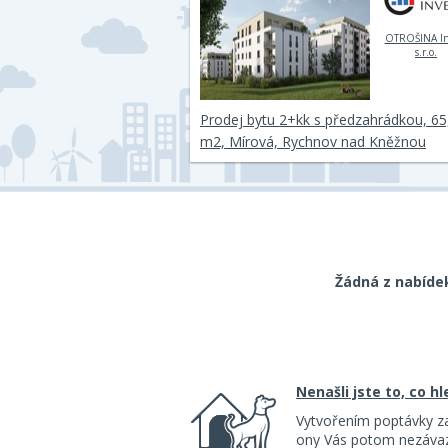
OTROŠINA In
s.r.o.
Prodej bytu 2+kk s předzahrádkou, 65
m2, Mírová, Rychnov nad Kněžnou
Žádná z nabíde
Nenašli jste to, co h
Vytvořením poptávky z
ony Vás potom nezávazn