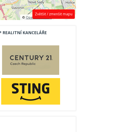
Zvětšit / zmenšit mapu
©
OpenStreetMap
contributors.
P REALITNÍ KANCELÁŘE