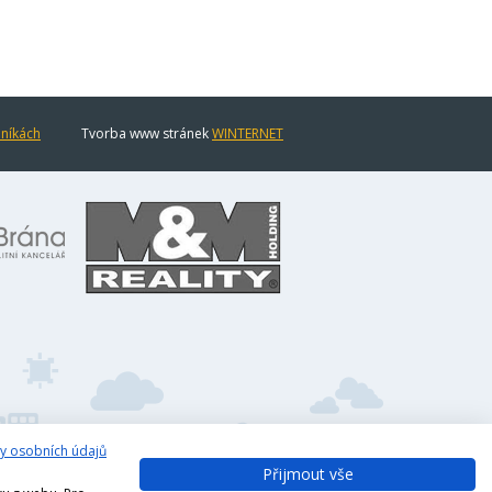
eníkách
Tvorba www stránek
WINTERNET
y osobních údajů
Přijmout vše