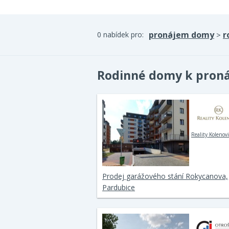
pronájem domy
r
0 nabídek pro:
>
Rodinné domy k pron
Reality Kolenović
Prodej garážového stání Rokycanova,
Pardubice