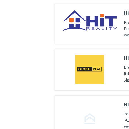
Hi
Kr
Pr
ww
HK
Bř
Jih
gl
Hl
28.
70
ww