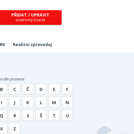
PŘIDAT / UPRAVIT
soukromý inzerát
 RK
|
Realitní zpravodaj
 podle písmene
B
C
Č
D
E
F
I
J
K
L
M
N
Q
R
S
Š
T
U
X
Z