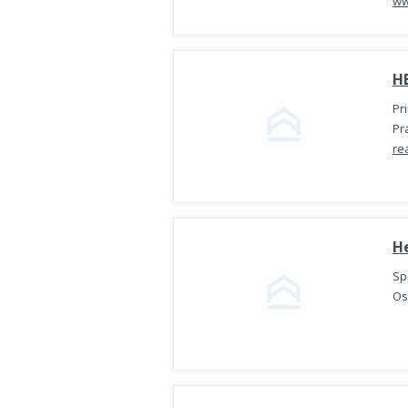
ww
H
Pr
Pr
re
H
Sp
Os