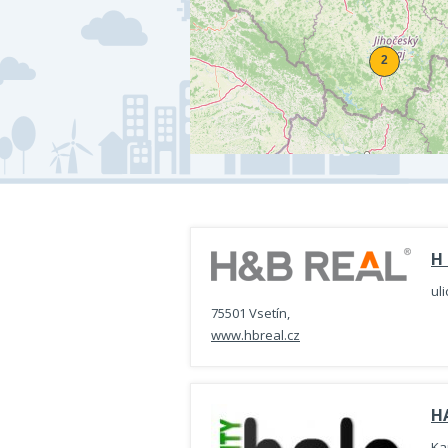
H 
ul
75501 Vsetín,
www.hbreal.cz
HA
Ka