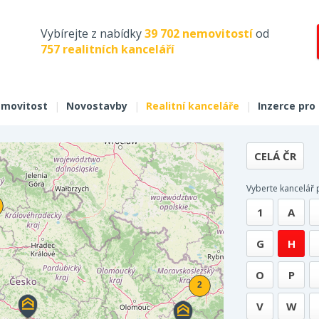
Vybírejte z nabídky
39 702 nemovitostí
od
757 realitních kanceláří
movitost
|
Novostavby
|
Realitní kanceláře
|
Inzerce pro
CELÁ ČR
Vyberte kancelář
1
A
G
H
O
P
V
W