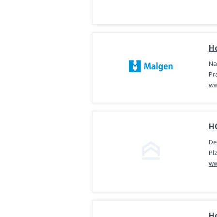
H
Na
Pr
ww
HO
De
Pl
ww
Ho