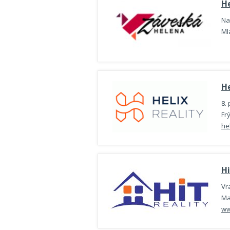
H
Na
Ml
He
8.
Fr
hel
Hi
Vr
Ma
ww