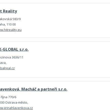
t Reality
akovská 583/9
aha, 110 00
w.hitreality.eu
-GLOBAL s.r.o.
ezinova 3636/11
lava,
obalreal.cz
avenková, Macháč a partneři s.r.o.
 října 770/6
200 Ostrava-město,
w.jirinahlavenkova.cz