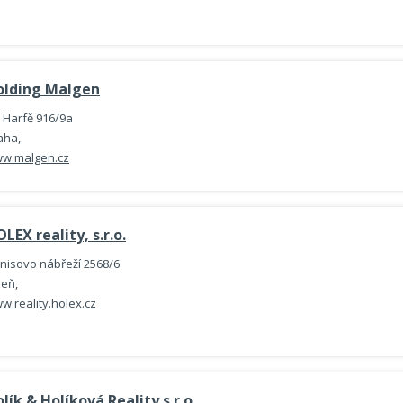
olding Malgen
 Harfě 916/9a
aha,
w.malgen.cz
LEX reality, s.r.o.
nisovo nábřeží 2568/6
zeň,
w.reality.holex.cz
lík & Holíková Reality s.r.o.