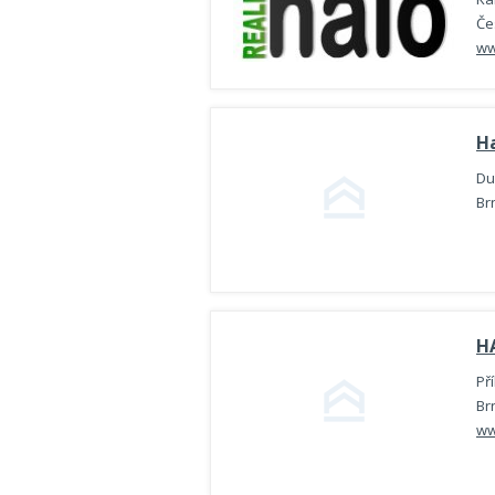
Če
ww
H
Du
Br
HA
Př
Br
ww