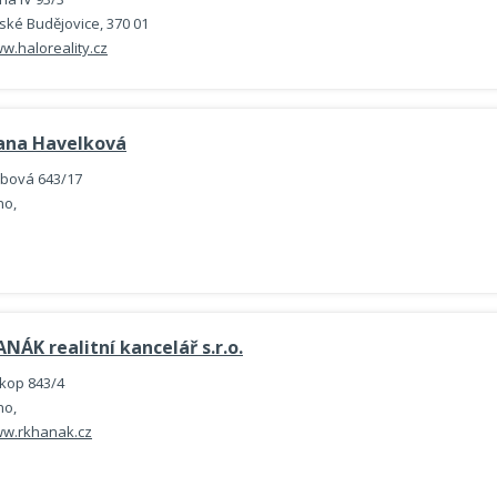
ské Budějovice, 370 01
w.haloreality.cz
ana Havelková
bová 643/17
no,
NÁK realitní kancelář s.r.o.
íkop 843/4
no,
w.rkhanak.cz