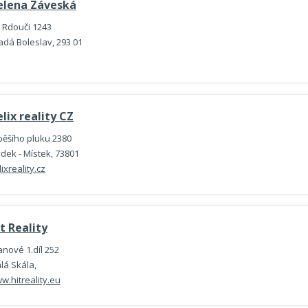
elena Záveská
 Rdouči 1243
adá Boleslav, 293 01
lix reality CZ
 pěšího pluku 2380
ýdek - Místek, 73801
ixreality.cz
t Reality
anové 1.díl 252
lá Skála,
w.hitreality.eu