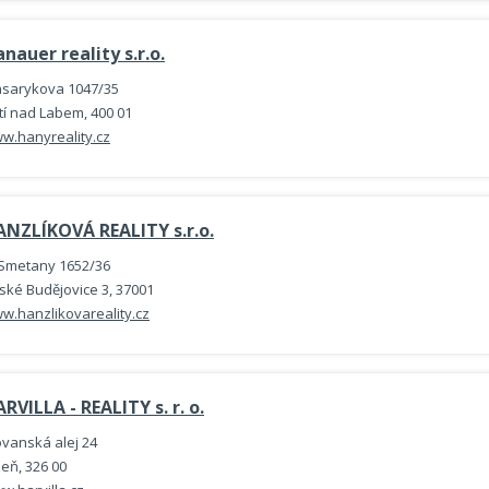
nauer reality s.r.o.
sarykova 1047/35
tí nad Labem, 400 01
w.hanyreality.cz
ANZLÍKOVÁ REALITY s.r.o.
 Smetany 1652/36
ské Budějovice 3, 37001
w.hanzlikovareality.cz
RVILLA - REALITY s. r. o.
ovanská alej 24
zeň, 326 00