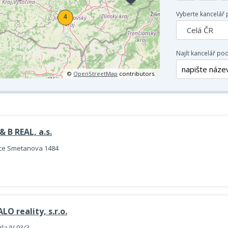
Vyberte kancelář 
Celá ČR
Najít kancelář po
©
OpenStreetMap
contributors.
& B REAL, a.s.
ice Smetanova 1484
LO reality, s.r.o.
rla IV 93/3