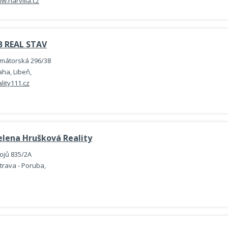
w.harvilla.cz
B REAL STAV
imátorská 296/38
aha, Libeň,
ality111.cz
elena Hrušková Reality
ojů 835/2A
trava - Poruba,