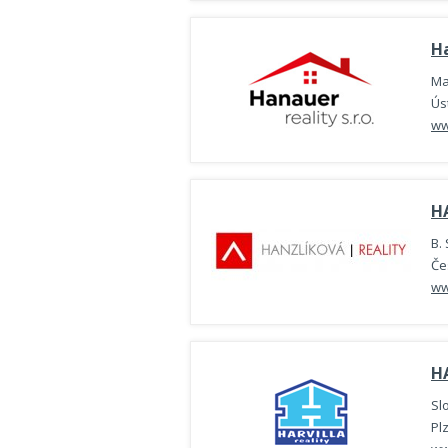
Ha
Ma
Ús
ww
H
B.
Če
ww
HA
Sl
Pl