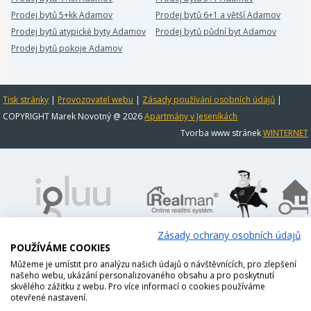
Prodej bytů 5+kk Adamov
Prodej bytů 6+1 a větší Adamov
Prodej bytů atypické byty Adamov
Prodej bytů půdní byt Adamov
Prodej bytů pokoje Adamov
Tisk stránky
|
Provozovatel webu
|
Zásady používání osobních údajů
|
COPYRIGHT Marek Novotný @ 2026
Apartmány v Jeseníkách
Tvorba www stránek
WINTERNET
Zásady ochrany osobních údajů
POUŽÍVÁME COOKIES
Můžeme je umístit pro analýzu našich údajů o návštěvnících, pro zlepšení
našeho webu, ukázání personalizovaného obsahu a pro poskytnutí
skvělého zážitku z webu. Pro více informací o cookies používáme
otevřené nastavení.