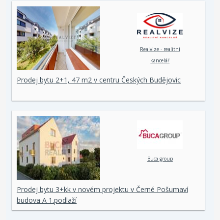
Realvize - realitní
kancelář
Prodej bytu 2+1, 47 m2 v centru Českých Budějovic
Buca group
Prodej bytu 3+kk v novém projektu v Černé Pošumaví
budova A 1.podlaží