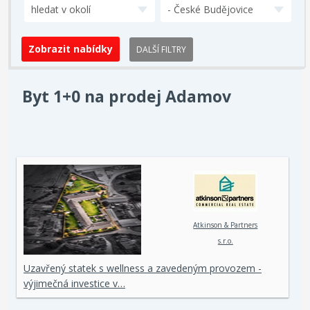
hledat v okolí
- České Budějovice
DALŠÍ FILTRY
Byt 1+0 na prodej Adamov
Atkinson & Partners
s.r.o.
Uzavřený statek s wellness a zavedeným provozem -
výjimečná investice v…