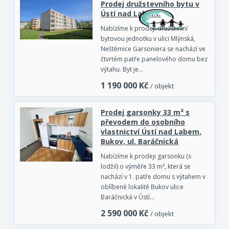
Prodej družstevního bytu v
Ústí nad Labem.
Nabízíme k prodeji družstevní
bytovou jednotku v ulici Mlýnská,
Neštěmice Garsoniera se nachází ve
čtvrtém patře panelového domu bez
výtahu. Byt je…
1 190 000
Kč
/ objekt
Prodej garsonky 33 m² s
převodem do osobního
vlastnictví Ústí nad Labem,
Bukov, ul. Baráčnická
Nabízíme k prodeji garsonku (s
lodžií) o výměře 33 m², která se
nachází v 1. patře domu s výtahem v
oblíbené lokalitě Bukov ulice
Baráčnická v Ústí…
2 590 000
Kč
/ objekt