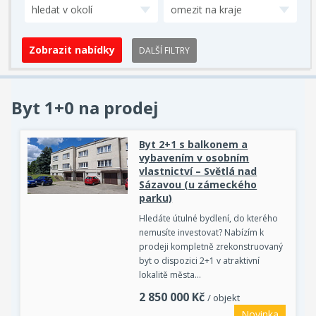
hledat v okolí
omezit na kraje
DALŠÍ FILTRY
Byt 1+0 na prodej
Byt 2+1 s balkonem a
vybavením v osobním
vlastnictví – Světlá nad
Sázavou (u zámeckého
parku)
Hledáte útulné bydlení, do kterého
nemusíte investovat? Nabízím k
prodeji kompletně zrekonstruovaný
byt o dispozici 2+1 v atraktivní
lokalitě města…
2 850 000
Kč
/ objekt
Novinka