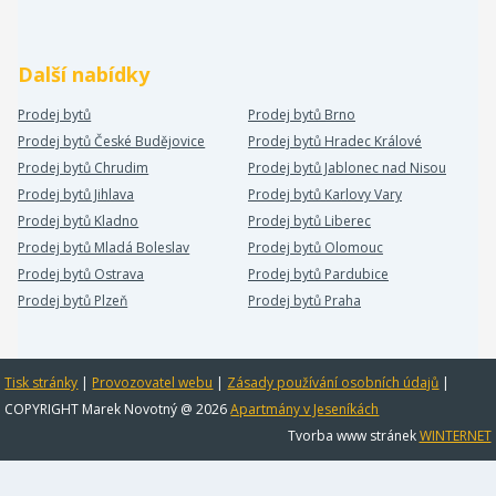
Další nabídky
Prodej bytů
Prodej bytů Brno
Prodej bytů České Budějovice
Prodej bytů Hradec Králové
Prodej bytů Chrudim
Prodej bytů Jablonec nad Nisou
Prodej bytů Jihlava
Prodej bytů Karlovy Vary
Prodej bytů Kladno
Prodej bytů Liberec
Prodej bytů Mladá Boleslav
Prodej bytů Olomouc
Prodej bytů Ostrava
Prodej bytů Pardubice
Prodej bytů Plzeň
Prodej bytů Praha
Tisk stránky
|
Provozovatel webu
|
Zásady používání osobních údajů
|
COPYRIGHT Marek Novotný @ 2026
Apartmány v Jeseníkách
Tvorba www stránek
WINTERNET