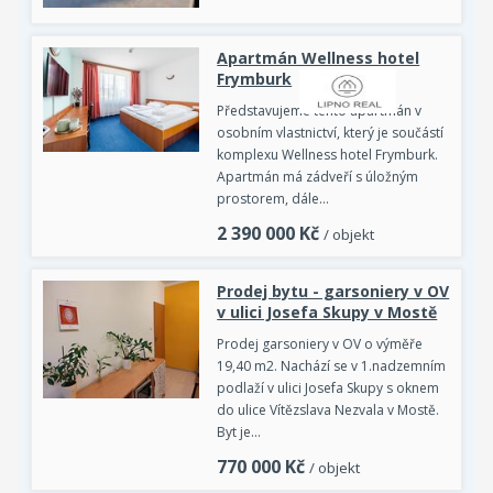
Apartmán Wellness hotel
Frymburk
Představujeme tento apartmán v
osobním vlastnictví, který je součástí
komplexu Wellness hotel Frymburk.
Apartmán má zádveří s úložným
prostorem, dále…
2 390 000
Kč
/ objekt
Prodej bytu - garsoniery v OV
v ulici Josefa Skupy v Mostě
Prodej garsoniery v OV o výměře
19,40 m2. Nachází se v 1.nadzemním
podlaží v ulici Josefa Skupy s oknem
do ulice Vítězslava Nezvala v Mostě.
Byt je…
770 000
Kč
/ objekt