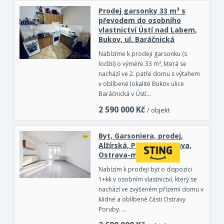
Prodej garsonky 33 m² s
převodem do osobního
vlastnictví Ústí nad Labem,
Bukov, ul. Baráčnická
Nabízíme k prodeji garsonku (s
lodžií) o výměře 33 m², která se
nachází ve 2. patře domu s výtahem
v oblíbené lokalitě Bukov ulice
Baráčnická v Ústí…
2 590 000
Kč
/ objekt
Byt, Garsoniera, prodej,
Alžírská, Poruba, Ostrava,
Ostrava-město
Nabízím k prodeji byt o dispozici
1+kk v osobním vlastnictví, který se
nachází ve zvýšeném přízemí domu v
klidné a oblíbené části Ostravy
Poruby. …