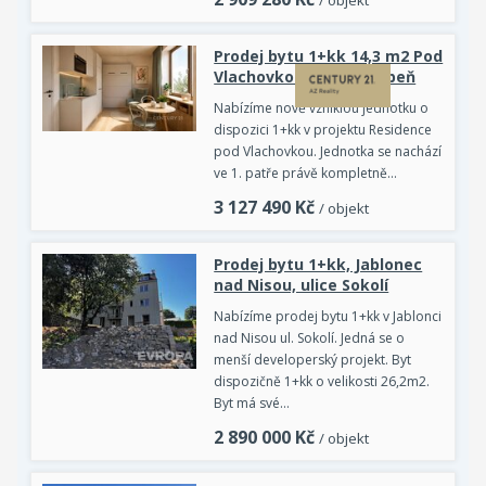
Prodej bytu 1+kk 14,3 m2 Pod
Vlachovkou, Praha - Libeň
Nabízíme nově vzniklou jednotku o
dispozici 1+kk v projektu Residence
pod Vlachovkou. Jednotka se nachází
ve 1. patře právě kompletně…
3 127 490
Kč
/ objekt
Prodej bytu 1+kk, Jablonec
nad Nisou, ulice Sokolí
Nabízíme prodej bytu 1+kk v Jablonci
nad Nisou ul. Sokolí. Jedná se o
menší developerský projekt. Byt
dispozičně 1+kk o velikosti 26,2m2.
Byt má své…
2 890 000
Kč
/ objekt