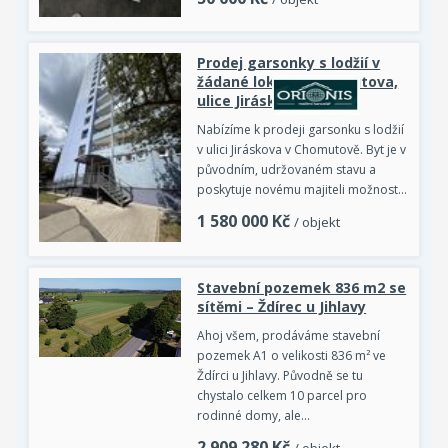
Prodej garsonky s lodžií v
žádané lokalitě Chomutova,
ulice Jiráskova
Nabízíme k prodeji garsonku s lodžií
v ulici Jiráskova v Chomutově. Byt je v
původním, udržovaném stavu a
poskytuje novému majiteli možnost…
1 580 000
Kč
/ objekt
Stavební pozemek 836 m2 se
sítěmi – Ždírec u Jihlavy
Ahoj všem, prodáváme stavební
pozemek A1 o velikosti 836 m² ve
Ždírci u Jihlavy. Původně se tu
chystalo celkem 10 parcel pro
rodinné domy, ale…
2 909 280
Kč
/ objekt