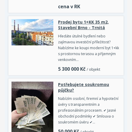
cena v RK
Prodej bytu 1+KK 35 m2,
Stavební Brno - Trnitá
Hledáte útulné bydlení nebo
zajímavou investiční příležitost?
Nabízíme ke koupi moderní byt 1+kk
s prostornou terasou a příjemným
venkovním…
5 300 000
Kč
/ objekt
Potřebujete soukromou
půjčku?
Nabízím osobní, firemní a hypoteční
úvěry s transparentním a
profesionálním procesem. ✔ Jasné
obchodní podmínky ✔ Smlouva o
soukromém úvěru ✔…
50 000
Kč
/ objekt