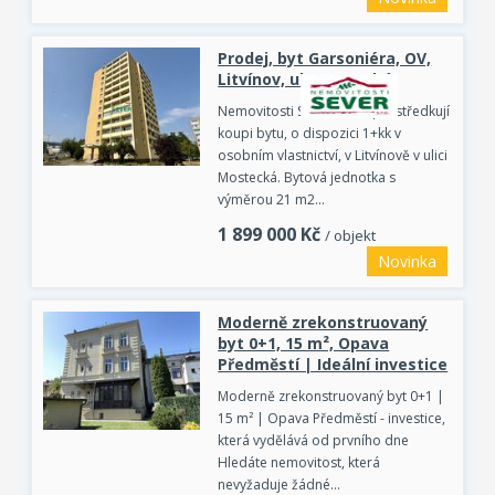
Prodej, byt Garsoniéra, OV,
Litvínov, ul. Mostecká
Nemovitosti SEVER vám zprostředkují
koupi bytu, o dispozici 1+kk v
osobním vlastnictví, v Litvínově v ulici
Mostecká. Bytová jednotka s
výměrou 21 m2…
1 899 000
Kč
/ objekt
Novinka
Moderně zrekonstruovaný
byt 0+1, 15 m², Opava
Předměstí | Ideální investice
Moderně zrekonstruovaný byt 0+1 |
15 m² | Opava Předměstí - investice,
která vydělává od prvního dne
Hledáte nemovitost, která
nevyžaduje žádné…