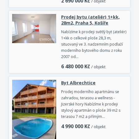
2 690 000
Kč
/ objekt
Prodej bytu (ateliér) 1+kk,
28m2, Praha 5, Košíře
Nabízíme k prodeji světlý byt (ateliér)
1+kk o celkové ploše 28,3 m,
situovaný ve 3. nadzemním podlaží
moderního bytového domu z roku
2007 od…
6 480 000
Kč
/ objekt
Byt Albrechtice
Prodej moderního apartmánu se
zahradou, terasou a wellness -
Jizerské hory Nabízíme k prodeji
stylový apartmán o ploše 39 m2 s
terasou 7 m2 a přímým…
4 990 000
Kč
/ objekt