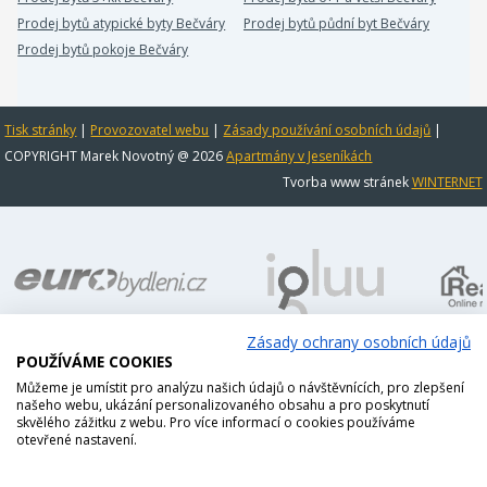
Prodej bytů atypické byty Bečváry
Prodej bytů půdní byt Bečváry
Prodej bytů pokoje Bečváry
Tisk stránky
|
Provozovatel webu
|
Zásady používání osobních údajů
|
COPYRIGHT Marek Novotný @ 2026
Apartmány v Jeseníkách
Tvorba www stránek
WINTERNET
Zásady ochrany osobních údajů
POUŽÍVÁME COOKIES
Můžeme je umístit pro analýzu našich údajů o návštěvnících, pro zlepšení
našeho webu, ukázání personalizovaného obsahu a pro poskytnutí
skvělého zážitku z webu. Pro více informací o cookies používáme
otevřené nastavení.