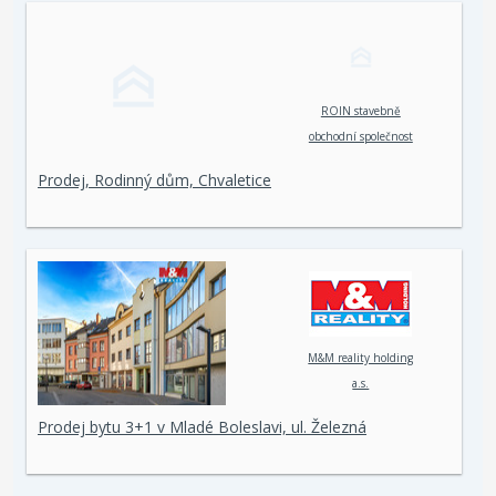
ROIN stavebně
obchodní společnost
spol. s r. o.
Prodej, Rodinný dům, Chvaletice
M&M reality holding
a.s.
Prodej bytu 3+1 v Mladé Boleslavi, ul. Železná