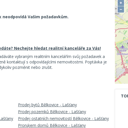
+
−
k neodpovídá Vašim požadavkům.
ledáte? Nechejte hledat realitní kanceláře za Vás!
adáváte vybraným realitním kancelářím svůj požadavek a
ě kontaktují s odpovídajícími nemovitostmi. Poptávka je
koliv pozměnit nebo zrušit.
TO
Prodej bytů Bělkovice - Lašťany
Prodej pozemků Bělkovice - Lašťany
Lašťany
Prodej ostatních nemovitostí Bělkovice - Lašťany
Pronájem domů Bělkovice - Lašťany