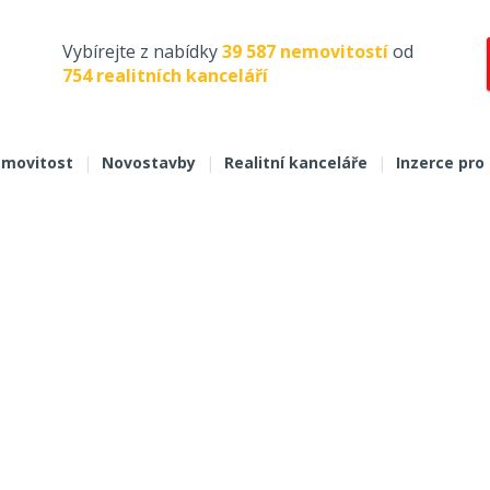
Vybírejte z nabídky
39 587 nemovitostí
od
754 realitních kanceláří
movitost
|
Novostavby
|
Realitní kanceláře
|
Inzerce pro