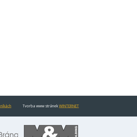
eníkách
Tvorba www stránek
WINTERNET