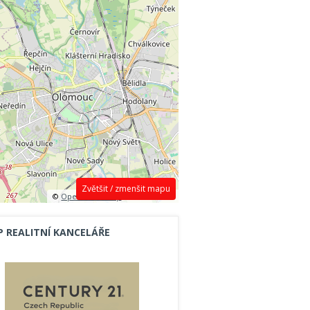
Zvětšit / zmenšit mapu
©
OpenStreetMap
contributors.
P REALITNÍ KANCELÁŘE