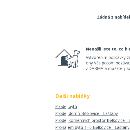
Žádná z nabíde
Nenašli jste to, co h
Vytvořením poptávky z
ony Vás potom nezávazn
ZDARMA a můžete ji kdy
Další nabídky
Prodej bytů
Prodej domů Bělkovice - Lašťany
Prodej komerčních prostor Bělkovice - 
Pronájem bytů 1+0 Bělkovice - Lašťany