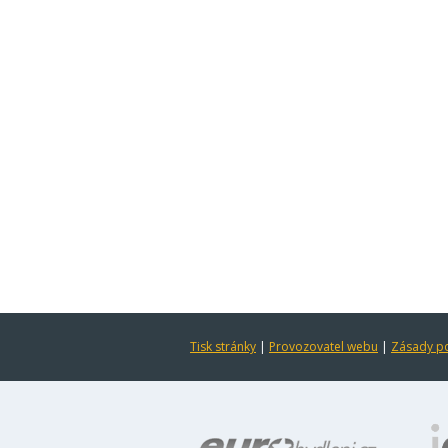
Tisk stránky
|
Provozovatel webu
|
Zásady po