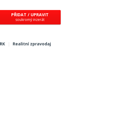
PŘIDAT / UPRAVIT
soukromý inzerát
 RK
|
Realitní zpravodaj