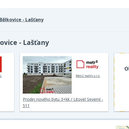
Bělkovice - Lašťany
ovice - Lašťany
O
o.
Metr2 reality s.r.o.
Prodej nového bytu 3+kk / Litovel Severní -
511