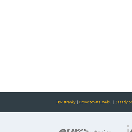
Tisk stránky
|
Provozovatel webu
|
Zásady po