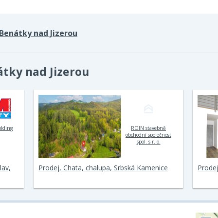
Benátky nad Jizerou
átky nad Jizerou
olding
ROIN stavebně
obchodní společnost
spol. s r. o.
lav,
Prodej, Chata, chalupa, Srbská Kamenice
Prodej