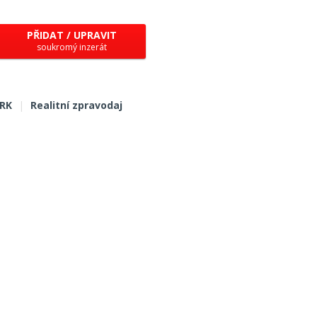
PŘIDAT / UPRAVIT
soukromý inzerát
 RK
|
Realitní zpravodaj