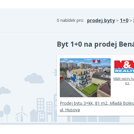
prodej byty
1+0
0 nabídek pro:
>
>
Byt 1+0 na prodej Ben
M&M reality h
a.s.
Prodej bytu 3+kk, 81 m2, Mladá Boles
ul. Husova