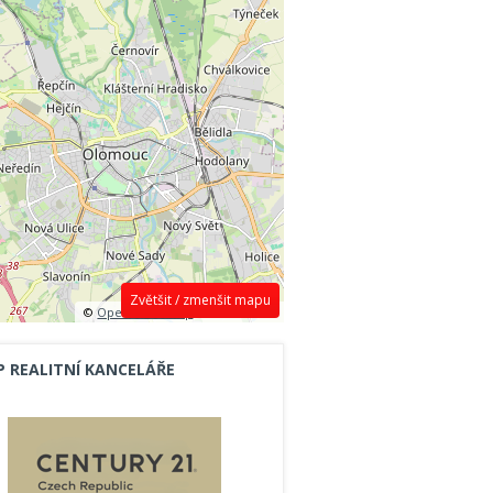
Zvětšit / zmenšit mapu
©
OpenStreetMap
contributors.
P REALITNÍ KANCELÁŘE