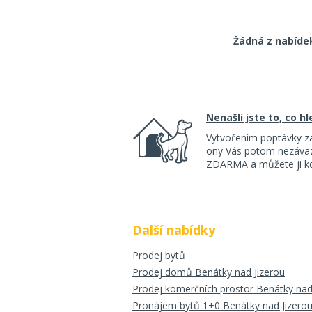
Žádná z nabíde
Nenašli jste to, co h
Vytvořením poptávky z
ony Vás potom nezávazn
ZDARMA a můžete ji kdy
Další nabídky
Prodej bytů
Prodej domů Benátky nad Jizerou
Prodej komerčních prostor Benátky nad
Pronájem bytů 1+0 Benátky nad Jizero