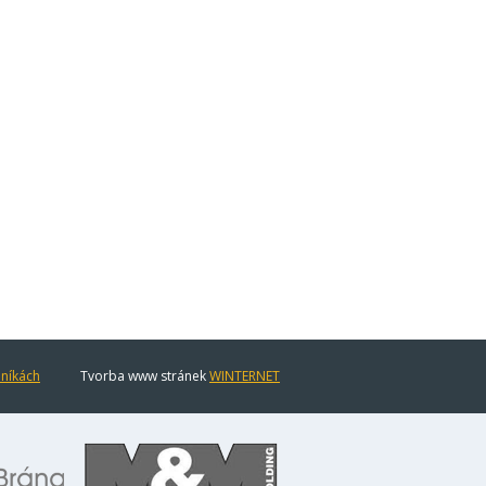
eníkách
Tvorba www stránek
WINTERNET