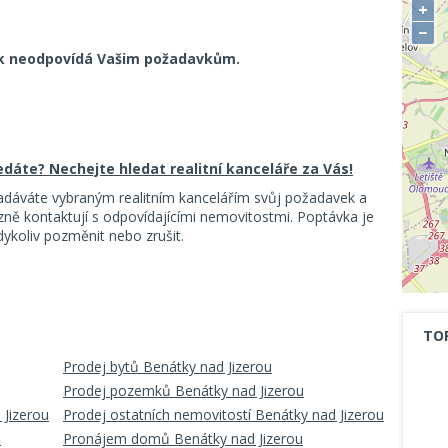
+
−
k neodpovídá Vašim požadavkům.
ledáte? Nechejte hledat realitní kanceláře za Vás!
adáváte vybraným realitním kancelářím svůj požadavek a
ě kontaktují s odpovídajícími nemovitostmi. Poptávka je
koliv pozměnit nebo zrušit.
TO
Prodej bytů Benátky nad Jizerou
Prodej pozemků Benátky nad Jizerou
 Jizerou
Prodej ostatních nemovitostí Benátky nad Jizerou
u
Pronájem domů Benátky nad Jizerou