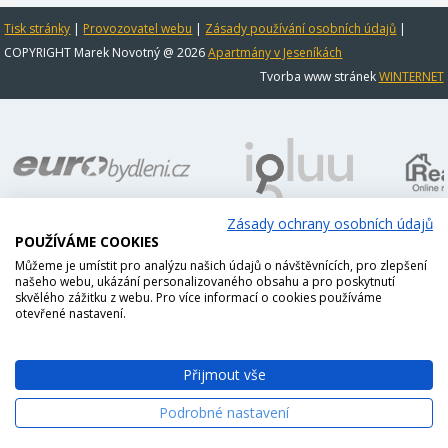
Tisk stránky
|
Provozovatel webu
|
Zásady používání osobních údajů
|
COPYRIGHT Marek Novotný @ 2026
Apartmány v Jeseníkách
Tvorba www stránek
WINTERNET
Zásady ochrany osobních údajů
POUŽÍVÁME COOKIES
Můžeme je umístit pro analýzu našich údajů o návštěvnících, pro zlepšení
našeho webu, ukázání personalizovaného obsahu a pro poskytnutí
skvělého zážitku z webu. Pro více informací o cookies používáme
otevřené nastavení.
Přijmout vše
Podrobné nastavení