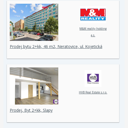
M&M reality holding
a.s.
Prodej bytu 2+kk, 46 m2, Neratovice, ul. Kojetická
HVB Real Estate s.r.o.
Prodej, Byt 2+kk, Slapy