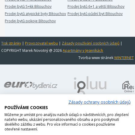
Prodej bytů 5+kk Bítouchov
Prodej bytů 6+1 a větší Bítouchov
Prodej bytů atypické byty Bítouchov
Prodej bytů půdní byt Bítouchov
Prodej bytů pokoje Bítouchov
Tisk stránky
|
Provozovatel webu
|
Zásady používání osobních údajů
|
COPYRIGHT Marek Novotný @ 2026
Apartmány v Jeseníkách
Tvorba www stránek
WINTERNET
Zásady ochrany osobních údajů
POUŽÍVÁME COOKIES
Můžeme je umístit pro analýzu našich údajů o návštěvnících, pro zlepšení
našeho webu, ukázání personalizovaného obsahu a pro poskytnutí
skvělého zážitku z webu. Pro více informací o cookies používáme
otevřené nastavení.