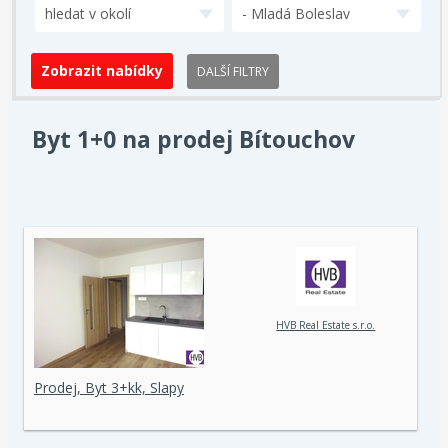
hledat v okolí
- Mladá Boleslav
DALŠÍ FILTRY
Byt 1+0 na prodej Bítouchov
HVB Real Estate s.r.o.
Prodej, Byt 3+kk, Slapy