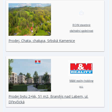
ROIN stavebně
obchodní společnost
spol. s r. o.
Prodej, Chata, chalupa, Srbská Kamenice
M&M reality holding
a.s.
Prodej bytu 2+kk, 51 m2, Brandýs nad Labem, ul.
Dřevčická