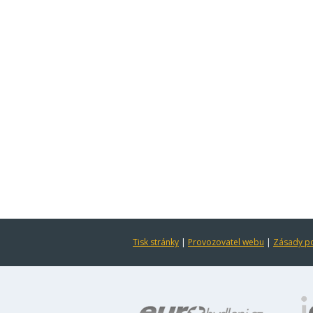
Tisk stránky
|
Provozovatel webu
|
Zásady po