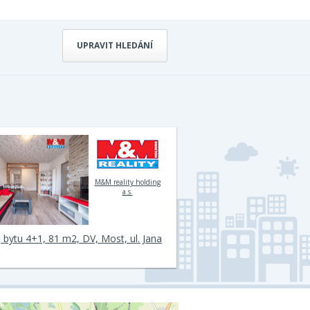
UPRAVIT HLEDÁNÍ
M&M reality holding
a.s.
 bytu 4+1, 81 m2, DV, Most, ul. Jana