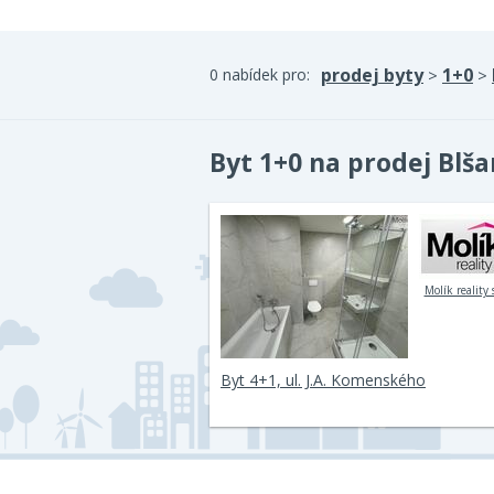
prodej byty
1+0
0 nabídek pro:
>
>
Byt 1+0 na prodej Blš
Molík reality s
Byt 4+1, ul. J.A. Komenského