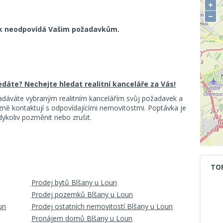
+
−
k neodpovídá Vašim požadavkům.
ledáte? Nechejte hledat realitní kanceláře za Vás!
adáváte vybraným realitním kancelářím svůj požadavek a
ě kontaktují s odpovídajícími nemovitostmi. Poptávka je
koliv pozměnit nebo zrušit.
TO
Prodej bytů Blšany u Loun
Prodej pozemků Blšany u Loun
un
Prodej ostatních nemovitostí Blšany u Loun
Pronájem domů Blšany u Loun