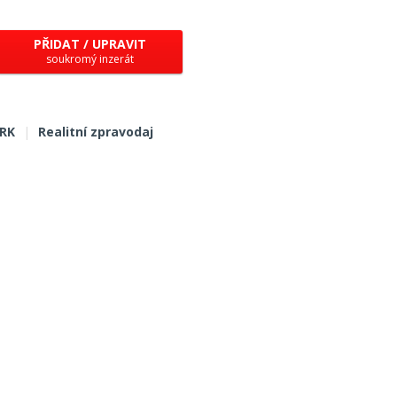
PŘIDAT / UPRAVIT
soukromý inzerát
 RK
|
Realitní zpravodaj