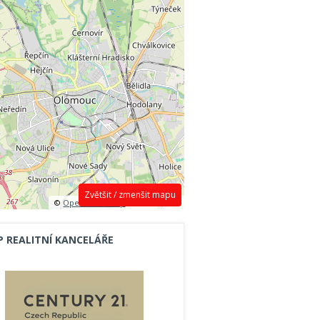
Zvětšit / zmenšit mapu
©
OpenStreetMap
contributors.
P REALITNÍ KANCELÁŘE