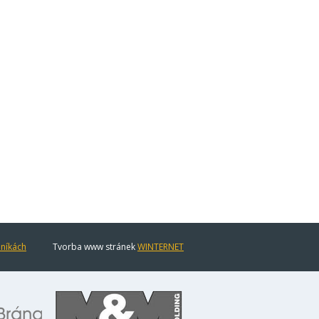
eníkách
Tvorba www stránek
WINTERNET