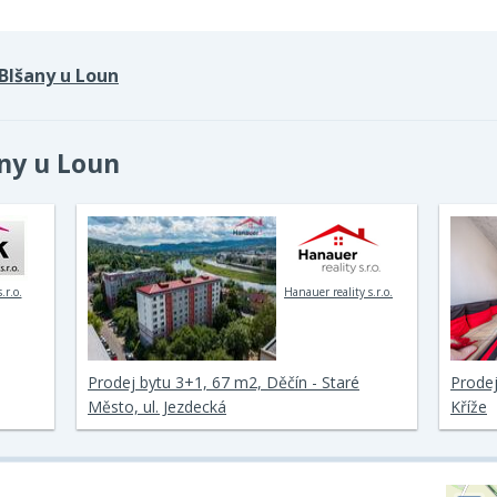
Blšany u Loun
any u Loun
.r.o.
Hanauer reality s.r.o.
Prodej bytu 3+1, 67 m2, Děčín - Staré
Prodej
Město, ul. Jezdecká
Kříže