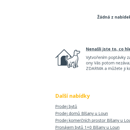
Žádná z nabíde
Nenašli jste to, co h
Vytvořením poptávky z
ony Vás potom nezávazn
ZDARMA a můžete ji kdy
Další nabídky
Prodej bytů
Prodej domů Blšany u Loun
Prodej komerčních prostor Blšany u Lo
Pronájem bytů 1+0 Blšany u Loun