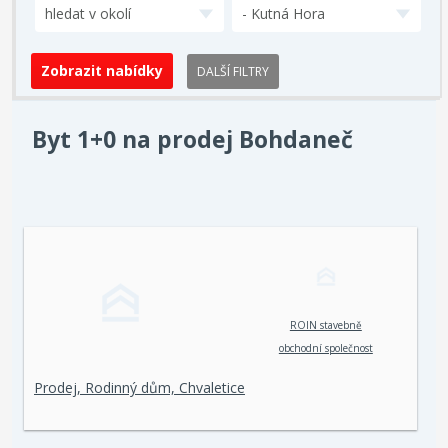
hledat v okolí
- Kutná Hora
DALŠÍ FILTRY
Byt 1+0 na prodej Bohdaneč
ROIN stavebně
obchodní společnost
spol. s r. o.
Prodej, Rodinný dům, Chvaletice