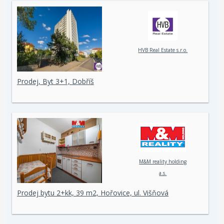
HVB Real Estate s.r.o.
Prodej, Byt 3+1, Dobříš
M&M reality holding
a.s.
Prodej bytu 2+kk, 39 m2, Hořovice, ul. Višňová