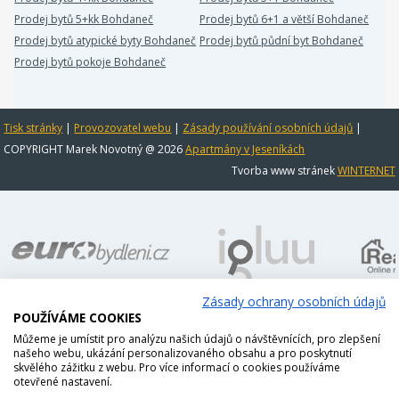
Prodej bytů 5+kk Bohdaneč
Prodej bytů 6+1 a větší Bohdaneč
Prodej bytů atypické byty Bohdaneč
Prodej bytů půdní byt Bohdaneč
Prodej bytů pokoje Bohdaneč
Tisk stránky
|
Provozovatel webu
|
Zásady používání osobních údajů
|
COPYRIGHT Marek Novotný @ 2026
Apartmány v Jeseníkách
Tvorba www stránek
WINTERNET
Zásady ochrany osobních údajů
POUŽÍVÁME COOKIES
Můžeme je umístit pro analýzu našich údajů o návštěvnících, pro zlepšení
našeho webu, ukázání personalizovaného obsahu a pro poskytnutí
skvělého zážitku z webu. Pro více informací o cookies používáme
otevřené nastavení.