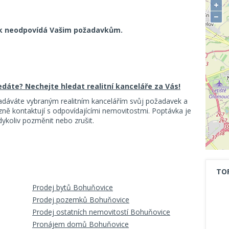
+
−
k neodpovídá Vašim požadavkům.
ledáte? Nechejte hledat realitní kanceláře za Vás!
adáváte vybraným realitním kancelářím svůj požadavek a
ě kontaktují s odpovídajícími nemovitostmi. Poptávka je
koliv pozměnit nebo zrušit.
TO
Prodej bytů Bohuňovice
Prodej pozemků Bohuňovice
Prodej ostatních nemovitostí Bohuňovice
Pronájem domů Bohuňovice