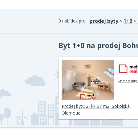
prodej byty
1+0
0 nabídek pro:
>
>
Byt 1+0 na prodej Boh
Metr2 reality s
Prodej bytu 2+kk 57 m2, Sokolská,
Olomouc