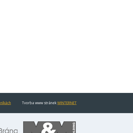
eníkách
Tvorba www stránek
WINTERNET