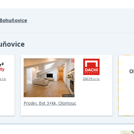
Bohuňovice
uňovice
O
.r.o.
DACHI s.r.o.
Prodej, Byt 3+kk, Olomouc