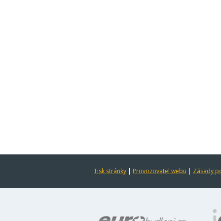
Tisk stránky
|
Provozovatel webu
|
Zásady po