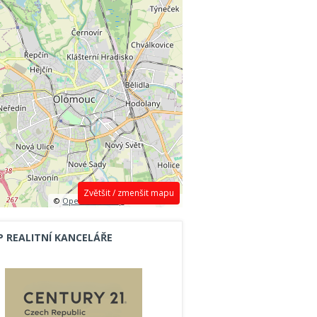
Zvětšit / zmenšit mapu
©
OpenStreetMap
contributors.
P REALITNÍ KANCELÁŘE