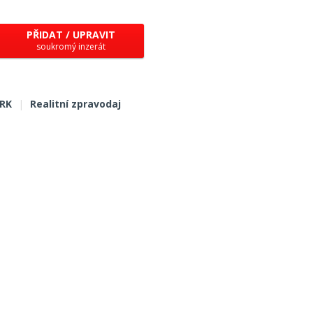
PŘIDAT / UPRAVIT
soukromý inzerát
 RK
|
Realitní zpravodaj