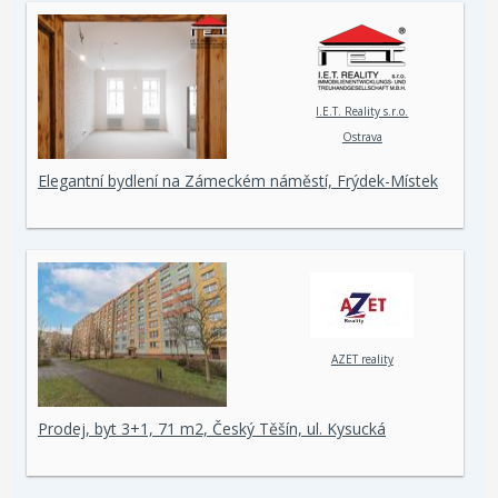
I.E.T. Reality s.r.o.
Ostrava
Elegantní bydlení na Zámeckém náměstí, Frýdek-Místek
AZET reality
Prodej, byt 3+1, 71 m2, Český Těšín, ul. Kysucká