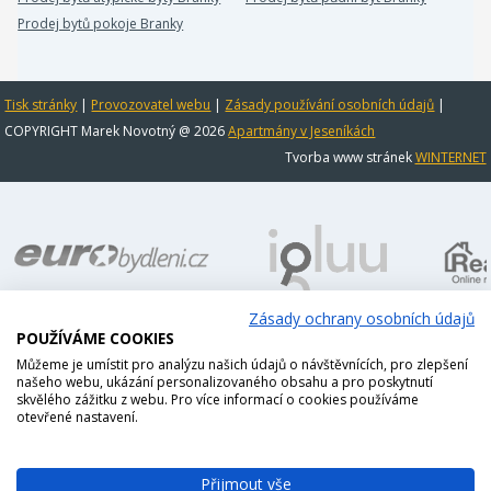
Prodej bytů pokoje Branky
Tisk stránky
|
Provozovatel webu
|
Zásady používání osobních údajů
|
COPYRIGHT Marek Novotný @ 2026
Apartmány v Jeseníkách
Tvorba www stránek
WINTERNET
Zásady ochrany osobních údajů
POUŽÍVÁME COOKIES
Můžeme je umístit pro analýzu našich údajů o návštěvnících, pro zlepšení
našeho webu, ukázání personalizovaného obsahu a pro poskytnutí
skvělého zážitku z webu. Pro více informací o cookies používáme
otevřené nastavení.
Přijmout vše