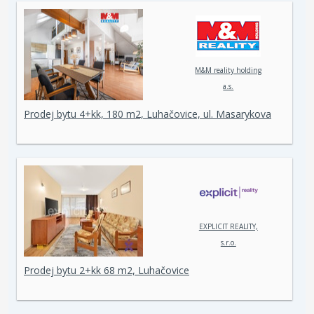
M&M reality holding
a.s.
Prodej bytu 4+kk, 180 m2, Luhačovice, ul. Masarykova
EXPLICIT REALITY,
s.r.o.
Prodej bytu 2+kk 68 m2, Luhačovice