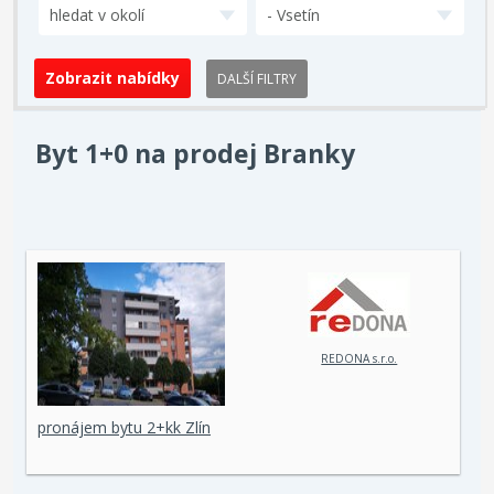
hledat v okolí
- Vsetín
DALŠÍ FILTRY
Byt 1+0 na prodej Branky
REDONA s.r.o.
pronájem bytu 2+kk Zlín