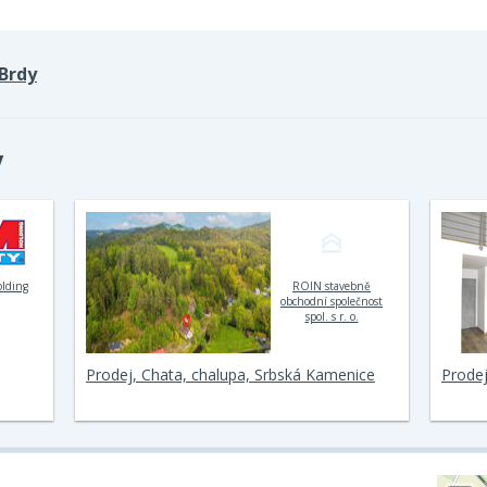
Brdy
y
olding
ROIN stavebně
obchodní společnost
spol. s r. o.
Prodej, Chata, chalupa, Srbská Kamenice
Prodej