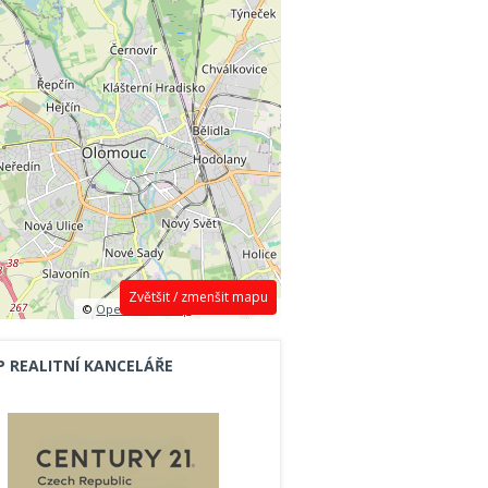
Zvětšit / zmenšit mapu
©
OpenStreetMap
contributors.
P REALITNÍ KANCELÁŘE