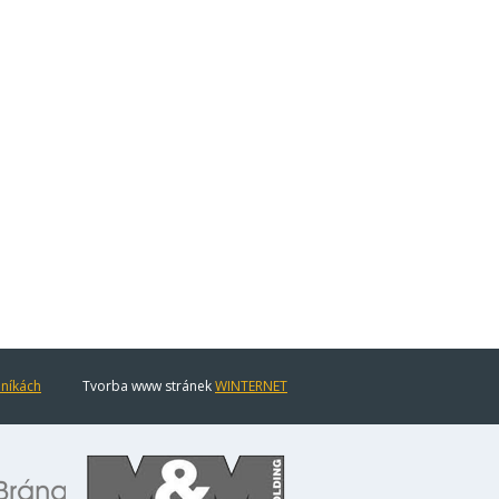
eníkách
Tvorba www stránek
WINTERNET