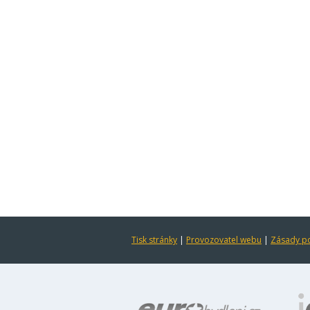
Tisk stránky
|
Provozovatel webu
|
Zásady po