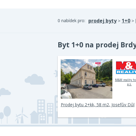
prodej byty
1+0
0 nabídek pro:
>
>
Byt 1+0 na prodej Brd
M&M reality h
a.s.
Prodej bytu 2+kk, 58 m2, Josefův Důl