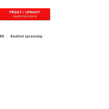
PŘIDAT / UPRAVIT
soukromý inzerát
 RK
|
Realitní zpravodaj