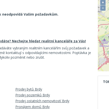
+
−
k neodpovídá Vašim požadavkům.
ledáte? Nechejte hledat realitní kanceláře za Vás!
adáváte vybraným realitním kancelářím svůj požadavek a
ě kontaktují s odpovídajícími nemovitostmi. Poptávka je
koliv pozměnit nebo zrušit.
TO
Prodej bytů Brdy
Prodej pozemků Brdy
Prodej ostatních nemovitostí Brdy
Pronájem domů Brdy