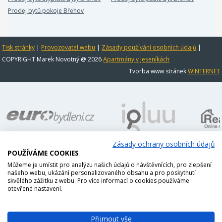
Prodej bytů pokoje Břehov
Tisk stránky
|
Provozovatel webu
|
Zásady používání osobních údajů
|
COPYRIGHT Marek Novotný @ 2026
Apartmány v Jeseníkách
Tvorba www stránek
WINTERNET
Zásady ochrany osobních údajů
POUŽÍVÁME COOKIES
Můžeme je umístit pro analýzu našich údajů o návštěvnících, pro zlepšení
našeho webu, ukázání personalizovaného obsahu a pro poskytnutí
skvělého zážitku z webu. Pro více informací o cookies používáme
otevřené nastavení.
Přijmout vše