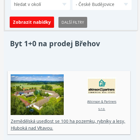
hledat v okolí
- České Budějovice
DALŠÍ FILTRY
Byt 1+0 na prodej Břehov
Atkinson & Partners
s.r.o.
Zemědělská usedlost se 100 ha pozemku, rybníky a lesy,
Hluboká nad Vltavou.