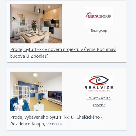
Buca group
Prodej bytu 1+kk v novém projektu v Černé Pošumaví
budova B 2.podlaží
Realvize - realitní
kancelář
Prodej vybaveného bytu 1+kk, ul. Chelčického -
Rezidence Knapp, v centru…