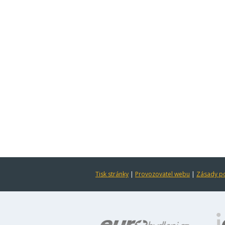
Tisk stránky
|
Provozovatel webu
|
Zásady po