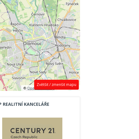
Zvětšit / zmenšit mapu
©
OpenStreetMap
contributors.
P REALITNÍ KANCELÁŘE