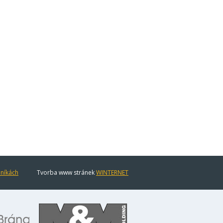
eníkách
Tvorba www stránek
WINTERNET