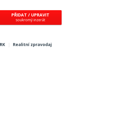
PŘIDAT / UPRAVIT
soukromý inzerát
 RK
|
Realitní zpravodaj