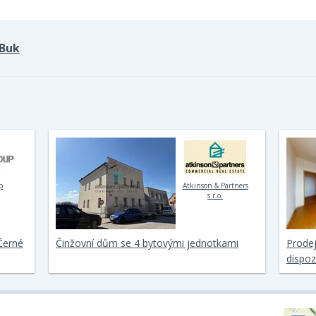
Buk
p
Atkinson & Partners
s.r.o.
Černé
Činžovní dům se 4 bytovými jednotkami
Prodej
dispoz