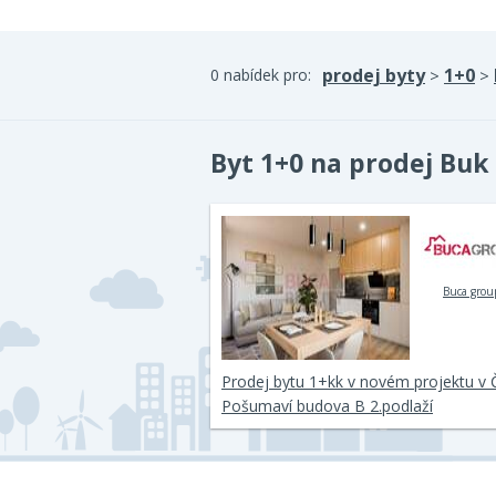
prodej byty
1+0
0 nabídek pro:
>
>
Byt 1+0 na prodej Buk
Buca grou
Prodej bytu 1+kk v novém projektu v 
Pošumaví budova B 2.podlaží