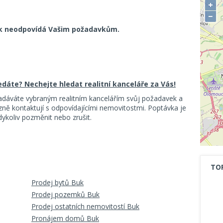
+
−
k neodpovídá Vašim požadavkům.
ledáte? Nechejte hledat realitní kanceláře za Vás!
adáváte vybraným realitním kancelářím svůj požadavek a
ě kontaktují s odpovídajícími nemovitostmi. Poptávka je
koliv pozměnit nebo zrušit.
TO
Prodej bytů Buk
Prodej pozemků Buk
Prodej ostatních nemovitostí Buk
Pronájem domů Buk