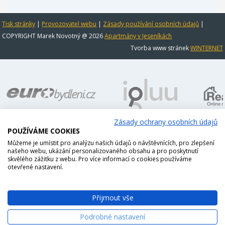
Tisk stránky
|
Provozovatel webu
|
Zásady používání osobních údajů
|
COPYRIGHT Marek Novotný @ 2026
Apartmány v Jeseníkách
Tvorba www stránek
WINTERNET
Zásady ochrany osobních údajů
POUŽÍVÁME COOKIES
Můžeme je umístit pro analýzu našich údajů o návštěvnících, pro zlepšení
našeho webu, ukázání personalizovaného obsahu a pro poskytnutí
skvělého zážitku z webu. Pro více informací o cookies používáme
otevřené nastavení.
Přijmout vše
Podrobné nastavení