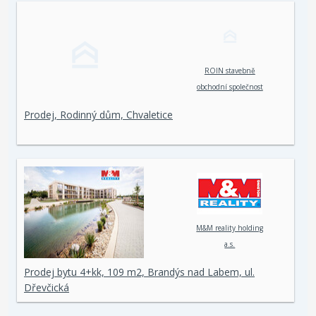
ROIN stavebně
obchodní společnost
spol. s r. o.
Prodej, Rodinný dům, Chvaletice
M&M reality holding
a.s.
Prodej bytu 4+kk, 109 m2, Brandýs nad Labem, ul.
Dřevčická