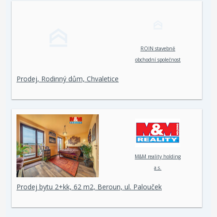
ROIN stavebně
obchodní společnost
spol. s r. o.
Prodej, Rodinný dům, Chvaletice
M&M reality holding
a.s.
Prodej bytu 2+kk, 62 m2, Beroun, ul. Palouček