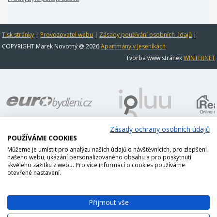
Tisk stránky
|
Provozovatel webu
|
Zásady používání osobních údajů
|
COPYRIGHT Marek Novotný @ 2026
Apartmány v Jeseníkách
Tvorba www stránek
WINTERNET
Zásady ochrany osobních údajů
POUŽÍVÁME COOKIES
Můžeme je umístit pro analýzu našich údajů o návštěvnících, pro zlepšení
našeho webu, ukázání personalizovaného obsahu a pro poskytnutí
skvělého zážitku z webu. Pro více informací o cookies používáme
otevřené nastavení.
Přijmout vše