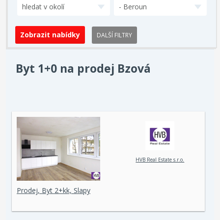
hledat v okolí
- Beroun
DALŠÍ FILTRY
Byt 1+0 na prodej Bzová
HVB Real Estate s.r.o.
Prodej, Byt 2+kk, Slapy