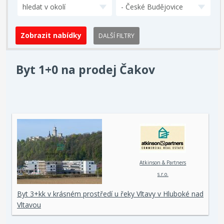
hledat v okolí
- České Budějovice
DALŠÍ FILTRY
Byt 1+0 na prodej Čakov
Atkinson & Partners
s.r.o.
Byt 3+kk v krásném prostředí u řeky Vltavy v Hluboké nad
Vltavou