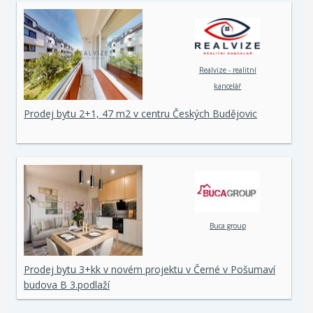
Realvize - realitní
kancelář
Prodej bytu 2+1, 47 m2 v centru Českých Budějovic
Buca group
Prodej bytu 3+kk v novém projektu v Černé v Pošumaví
budova B 3.podlaží