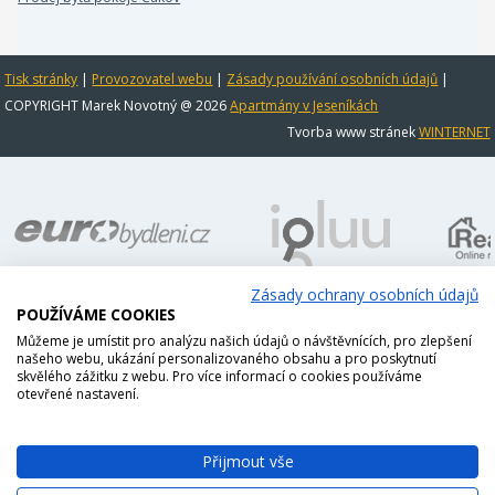
Tisk stránky
|
Provozovatel webu
|
Zásady používání osobních údajů
|
COPYRIGHT Marek Novotný @ 2026
Apartmány v Jeseníkách
Tvorba www stránek
WINTERNET
Zásady ochrany osobních údajů
POUŽÍVÁME COOKIES
Můžeme je umístit pro analýzu našich údajů o návštěvnících, pro zlepšení
našeho webu, ukázání personalizovaného obsahu a pro poskytnutí
skvělého zážitku z webu. Pro více informací o cookies používáme
otevřené nastavení.
Přijmout vše