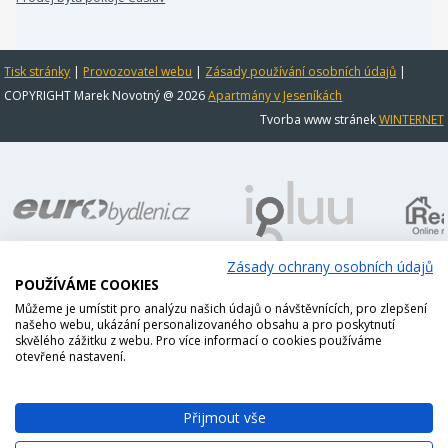
Tisk stránky
|
Provozovatel webu
|
Zásady používání osobních údajů
|
COPYRIGHT Marek Novotný @ 2026
Apartmány v Jeseníkách
Tvorba www stránek
WINTERNET
Zásady ochrany osobních údajů
POUŽÍVÁME COOKIES
Můžeme je umístit pro analýzu našich údajů o návštěvnících, pro zlepšení
našeho webu, ukázání personalizovaného obsahu a pro poskytnutí
skvělého zážitku z webu. Pro více informací o cookies používáme
otevřené nastavení.
Přijmout vše