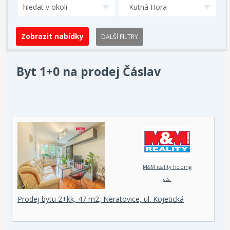
hledat v okolí
- Kutná Hora
DALŠÍ FILTRY
Byt 1+0 na prodej Čáslav
M&M reality holding
a.s.
Prodej bytu 2+kk, 47 m2, Neratovice, ul. Kojetická