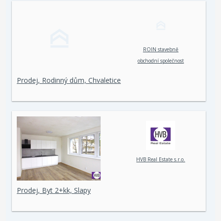
ROIN stavebně
obchodní společnost
spol. s r. o.
Prodej, Rodinný dům, Chvaletice
HVB Real Estate s.r.o.
Prodej, Byt 2+kk, Slapy