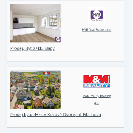
HVB Real Estate s.r.o.
Prodej, Byt 2+kk, Slapy
M&M reality holding
a.s.
Prodej bytu 4+kk v Králově Dvoře, ul. Fibichova