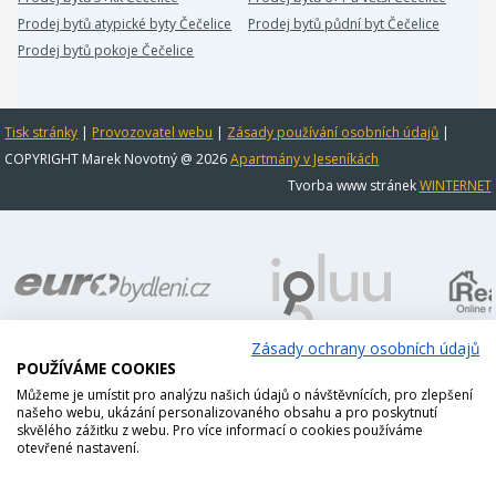
Prodej bytů atypické byty Čečelice
Prodej bytů půdní byt Čečelice
Prodej bytů pokoje Čečelice
Tisk stránky
|
Provozovatel webu
|
Zásady používání osobních údajů
|
COPYRIGHT Marek Novotný @ 2026
Apartmány v Jeseníkách
Tvorba www stránek
WINTERNET
Zásady ochrany osobních údajů
POUŽÍVÁME COOKIES
Můžeme je umístit pro analýzu našich údajů o návštěvnících, pro zlepšení
našeho webu, ukázání personalizovaného obsahu a pro poskytnutí
skvělého zážitku z webu. Pro více informací o cookies používáme
otevřené nastavení.