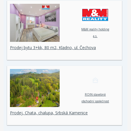
M&M reality holding
a.s.
Prodej bytu 3+kk, 80 m2, Kladno, ul. Čechova
ROIN stavebně
obchodní společnost
spol. s r. o.
Prodej, Chata, chalupa, Srbská Kamenice