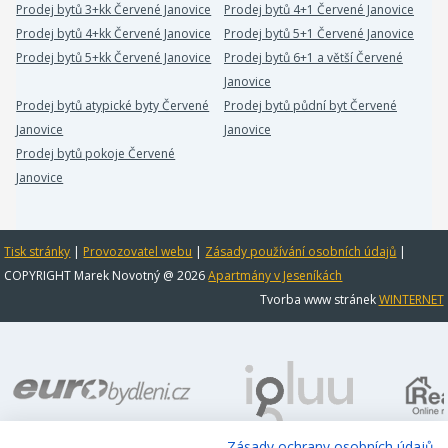
Prodej bytů 3+kk Červené Janovice
Prodej bytů 4+1 Červené Janovice
Prodej bytů 4+kk Červené Janovice
Prodej bytů 5+1 Červené Janovice
Prodej bytů 5+kk Červené Janovice
Prodej bytů 6+1 a větší Červené
Janovice
Prodej bytů atypické byty Červené
Prodej bytů půdní byt Červené
Janovice
Janovice
Prodej bytů pokoje Červené
Janovice
Tisk stránky
|
Provozovatel webu
|
Zásady používání osobních údajů
|
COPYRIGHT Marek Novotný @ 2026
Apartmány v Jeseníkách
Tvorba www stránek
WINTERNET
Zásady ochrany osobních údajů