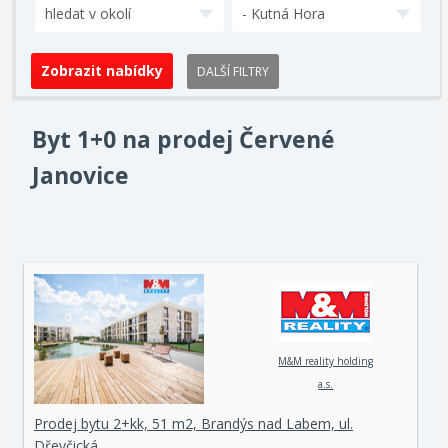
hledat v okolí
- Kutná Hora
DALŠÍ FILTRY
Byt 1+0 na prodej Červené
Janovice
M&M reality holding
a.s.
Prodej bytu 2+kk, 51 m2, Brandýs nad Labem, ul.
Dřevčická