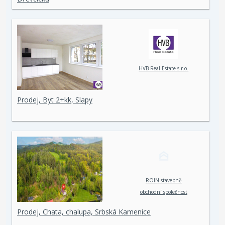
HVB Real Estate s.r.o.
Prodej, Byt 2+kk, Slapy
ROIN stavebně
obchodní společnost
spol. s r. o.
Prodej, Chata, chalupa, Srbská Kamenice