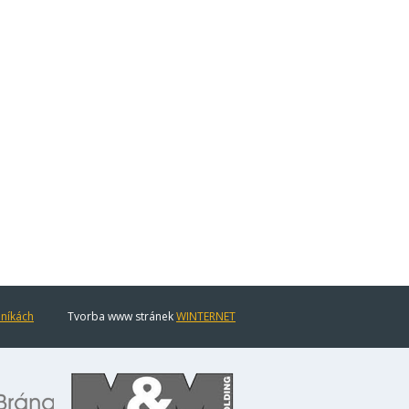
eníkách
Tvorba www stránek
WINTERNET