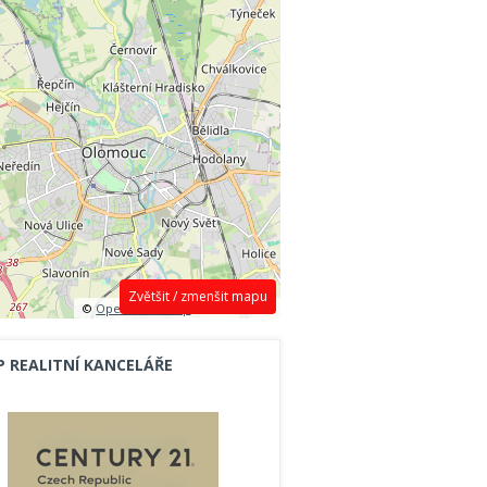
Zvětšit / zmenšit mapu
©
OpenStreetMap
contributors.
P REALITNÍ KANCELÁŘE