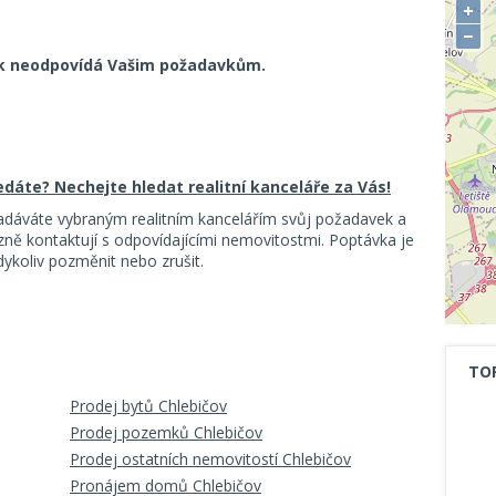
+
−
k neodpovídá Vašim požadavkům.
ledáte? Nechejte hledat realitní kanceláře za Vás!
adáváte vybraným realitním kancelářím svůj požadavek a
ě kontaktují s odpovídajícími nemovitostmi. Poptávka je
koliv pozměnit nebo zrušit.
TO
Prodej bytů Chlebičov
Prodej pozemků Chlebičov
Prodej ostatních nemovitostí Chlebičov
Pronájem domů Chlebičov