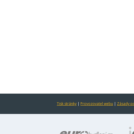
Tisk stránky
|
Provozovatel webu
|
Zásady po