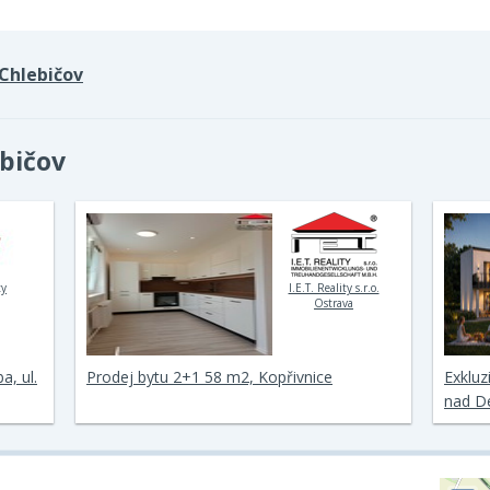
Chlebičov
ebičov
ty
I.E.T. Reality s.r.o.
Ostrava
a, ul.
Prodej bytu 2+1 58 m2, Kopřivnice
Exkluz
nad D