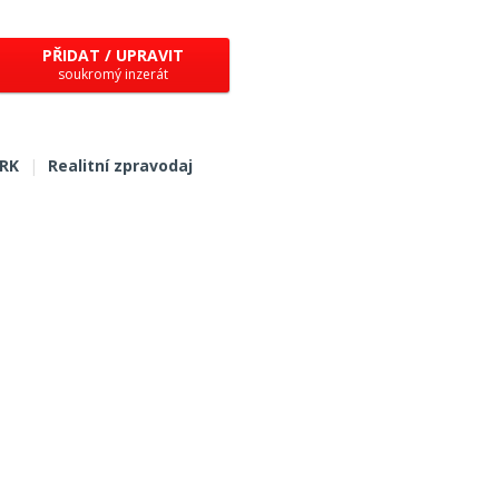
PŘIDAT / UPRAVIT
soukromý inzerát
 RK
|
Realitní zpravodaj