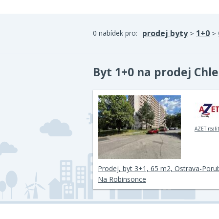
prodej byty
1+0
0 nabídek pro:
>
>
Byt 1+0 na prodej Chl
AZET reali
Prodej, byt 3+1, 65 m2, Ostrava-Porub
Na Robinsonce