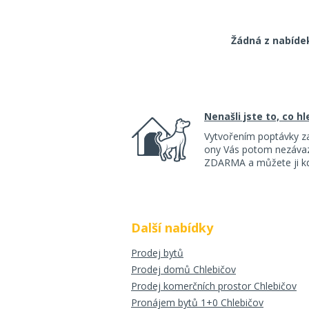
Žádná z nabíde
Nenašli jste to, co h
Vytvořením poptávky z
ony Vás potom nezávazn
ZDARMA a můžete ji kdy
Další nabídky
Prodej bytů
Prodej domů Chlebičov
Prodej komerčních prostor Chlebičov
Pronájem bytů 1+0 Chlebičov