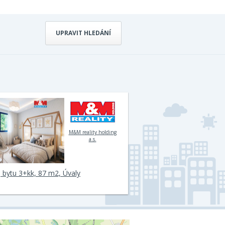
UPRAVIT HLEDÁNÍ
M&M reality holding
a.s.
 bytu 3+kk, 87 m2, Úvaly