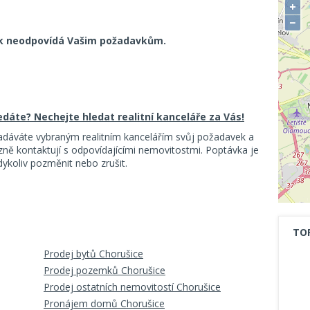
+
−
k neodpovídá Vašim požadavkům.
ledáte? Nechejte hledat realitní kanceláře za Vás!
adáváte vybraným realitním kancelářím svůj požadavek a
ě kontaktují s odpovídajícími nemovitostmi. Poptávka je
koliv pozměnit nebo zrušit.
TO
Prodej bytů Chorušice
Prodej pozemků Chorušice
Prodej ostatních nemovitostí Chorušice
Pronájem domů Chorušice