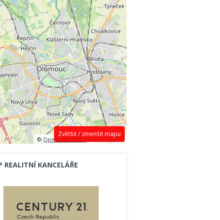
Zvětšit / zmenšit mapu
©
OpenStreetMap
contributors.
P REALITNÍ KANCELÁŘE