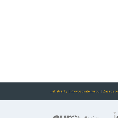
Tisk stránky
|
Provozovatel webu
|
Zásady po