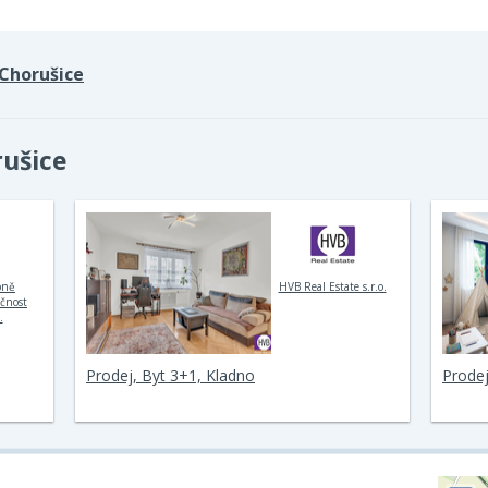
Chorušice
rušice
bně
HVB Real Estate s.r.o.
ečnost
.
Prodej, Byt 3+1, Kladno
Prodej