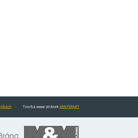
eníkách
Tvorba www stránek
WINTERNET