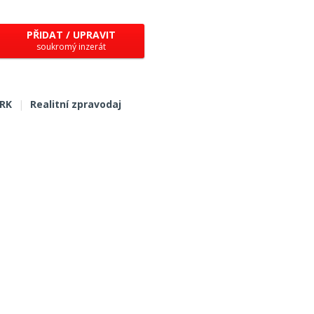
PŘIDAT / UPRAVIT
soukromý inzerát
 RK
|
Realitní zpravodaj