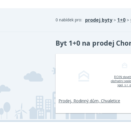
prodej byty
1+0
0 nabídek pro:
>
>
Byt 1+0 na prodej Cho
ROIN stave
obchodní spol
spol. s r. o
Prodej, Rodinný dům, Chvaletice