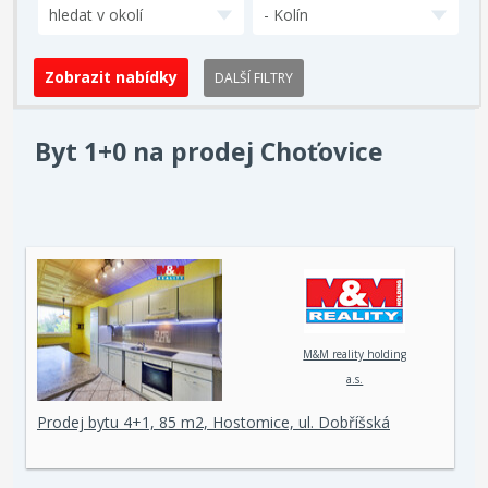
hledat v okolí
- Kolín
DALŠÍ FILTRY
Byt 1+0 na prodej Choťovice
M&M reality holding
a.s.
Prodej bytu 4+1, 85 m2, Hostomice, ul. Dobříšská