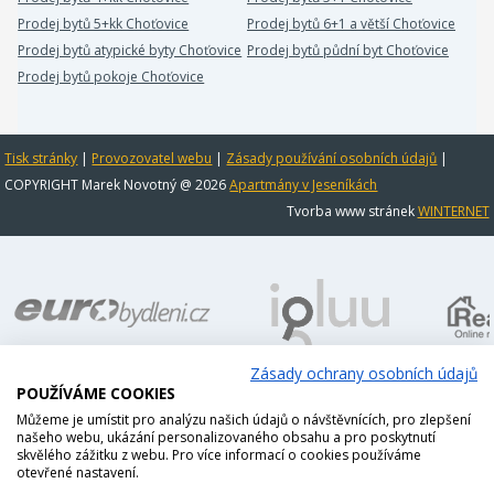
Prodej bytů 5+kk Choťovice
Prodej bytů 6+1 a větší Choťovice
Prodej bytů atypické byty Choťovice
Prodej bytů půdní byt Choťovice
Prodej bytů pokoje Choťovice
Tisk stránky
|
Provozovatel webu
|
Zásady používání osobních údajů
|
COPYRIGHT Marek Novotný @ 2026
Apartmány v Jeseníkách
Tvorba www stránek
WINTERNET
Zásady ochrany osobních údajů
POUŽÍVÁME COOKIES
Můžeme je umístit pro analýzu našich údajů o návštěvnících, pro zlepšení
našeho webu, ukázání personalizovaného obsahu a pro poskytnutí
skvělého zážitku z webu. Pro více informací o cookies používáme
otevřené nastavení.