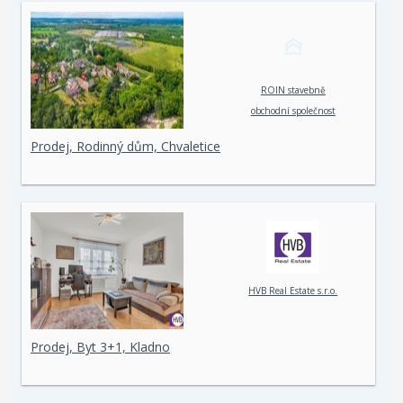
ROIN stavebně
obchodní společnost
spol. s r. o.
Prodej, Rodinný dům, Chvaletice
HVB Real Estate s.r.o.
Prodej, Byt 3+1, Kladno