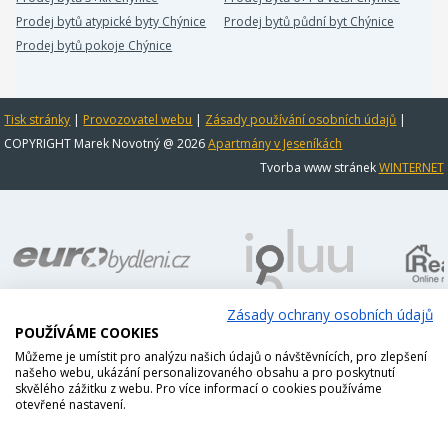
Prodej bytů atypické byty Chýnice
Prodej bytů půdní byt Chýnice
Prodej bytů pokoje Chýnice
Tisk stránky
|
Provozovatel webu
|
Zásady používání osobních údajů
|
COPYRIGHT Marek Novotný @ 2026
Apartmány v Jeseníkách
Tvorba www stránek
WINTERNET
Zásady ochrany osobních údajů
POUŽÍVÁME COOKIES
Můžeme je umístit pro analýzu našich údajů o návštěvnících, pro zlepšení
našeho webu, ukázání personalizovaného obsahu a pro poskytnutí
skvělého zážitku z webu. Pro více informací o cookies používáme
otevřené nastavení.