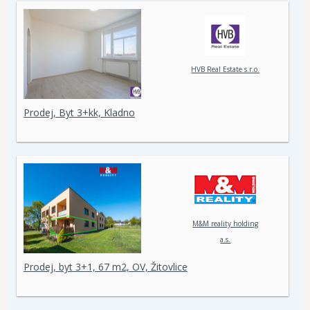
HVB Real Estate s.r.o.
Prodej, Byt 3+kk, Kladno
M&M reality holding
a.s.
Prodej, byt 3+1, 67 m2, OV, Žitovlice